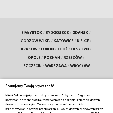
BIAŁYSTOK
/
BYDGOSZCZ
/
GDAŃSK
/
GORZÓW WLKP.
/
KATOWICE
/
KIELCE
/
KRAKÓW
/
LUBLIN
/
ŁÓDŹ
/
OLSZTYN
/
OPOLE
/
POZNAŃ
/
RZESZÓW
/
SZCZECIN
/
WARSZAWA
/
WROCŁAW
Szanujemy Twoją prywatność
Dołącz do nas:
Kliknij "Akceptuję i przechodzę do serwisu", aby wyrazić zgody na
korzystanie z technologii automatycznego śledzenia i zbierania danych,
TVP
dostęp do informacji na Twoim urządzeniu końcowym i ich
Abonament TVP
przechowywanie oraz na przetwarzanie Twoich danych osobowych przez
Regulamin TVP