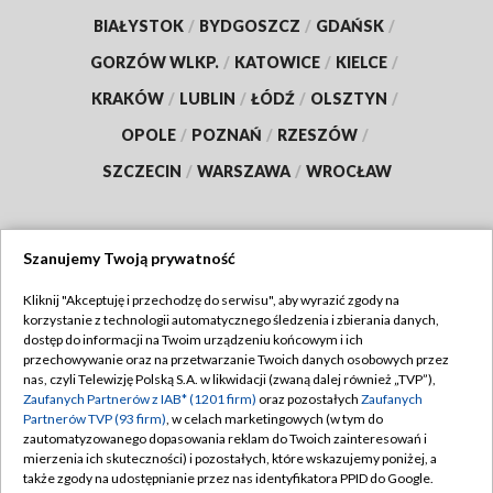
BIAŁYSTOK
/
BYDGOSZCZ
/
GDAŃSK
/
GORZÓW WLKP.
/
KATOWICE
/
KIELCE
/
KRAKÓW
/
LUBLIN
/
ŁÓDŹ
/
OLSZTYN
/
OPOLE
/
POZNAŃ
/
RZESZÓW
/
SZCZECIN
/
WARSZAWA
/
WROCŁAW
Szanujemy Twoją prywatność
Dołącz do nas:
Kliknij "Akceptuję i przechodzę do serwisu", aby wyrazić zgody na
korzystanie z technologii automatycznego śledzenia i zbierania danych,
TVP
dostęp do informacji na Twoim urządzeniu końcowym i ich
Abonament TVP
przechowywanie oraz na przetwarzanie Twoich danych osobowych przez
Regulamin TVP
nas, czyli Telewizję Polską S.A. w likwidacji (zwaną dalej również „TVP”),
Emisja w TVP
Zaufanych Partnerów z IAB* (1201 firm)
oraz pozostałych
Zaufanych
Polityka prywatności
Partnerów TVP (93 firm)
, w celach marketingowych (w tym do
Centrum informacji TVP
Moje zgody
zautomatyzowanego dopasowania reklam do Twoich zainteresowań i
mierzenia ich skuteczności) i pozostałych, które wskazujemy poniżej, a
Naziemna Telewizja Cyfrowa
Pomoc
także zgody na udostępnianie przez nas identyfikatora PPID do Google.