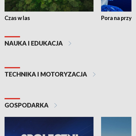
Czas w las
Pora na przyr
NAUKA I EDUKACJA
TECHNIKA I MOTORYZACJA
GOSPODARKA