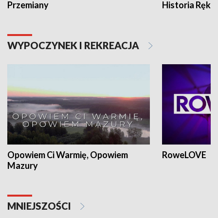
Przemiany
Historia Ręką
WYPOCZYNEK I REKREACJA
Opowiem Ci Warmię, Opowiem
RoweLOVE
Mazury
MNIEJSZOŚCI