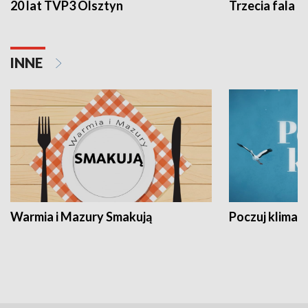
20 lat TVP3 Olsztyn
Trzecia fala -
INNE
Warmia i Mazury Smakują
Poczuj klimat