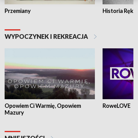
Przemiany
Historia Ręką
WYPOCZYNEK I REKREACJA
Opowiem Ci Warmię, Opowiem
RoweLOVE
Mazury
MNIEJSZOŚCI