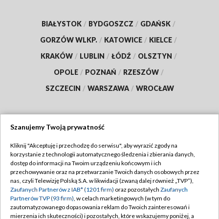
BIAŁYSTOK
/
BYDGOSZCZ
/
GDAŃSK
/
GORZÓW WLKP.
/
KATOWICE
/
KIELCE
/
KRAKÓW
/
LUBLIN
/
ŁÓDŹ
/
OLSZTYN
/
OPOLE
/
POZNAŃ
/
RZESZÓW
/
SZCZECIN
/
WARSZAWA
/
WROCŁAW
Szanujemy Twoją prywatność
Dołącz do nas:
Kliknij "Akceptuję i przechodzę do serwisu", aby wyrazić zgody na
korzystanie z technologii automatycznego śledzenia i zbierania danych,
TVP
dostęp do informacji na Twoim urządzeniu końcowym i ich
Abonament TVP
przechowywanie oraz na przetwarzanie Twoich danych osobowych przez
Regulamin TVP
nas, czyli Telewizję Polską S.A. w likwidacji (zwaną dalej również „TVP”),
Emisja w TVP
Zaufanych Partnerów z IAB* (1201 firm)
oraz pozostałych
Zaufanych
Polityka prywatności
Partnerów TVP (93 firm)
, w celach marketingowych (w tym do
Centrum informacji TVP
Moje zgody
zautomatyzowanego dopasowania reklam do Twoich zainteresowań i
mierzenia ich skuteczności) i pozostałych, które wskazujemy poniżej, a