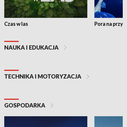
Czas w las
Pora na przyr
NAUKA I EDUKACJA
TECHNIKA I MOTORYZACJA
GOSPODARKA