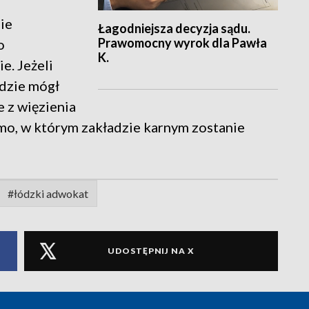
ie
Łagodniejsza decyzja sądu.
Prawomocny wyrok dla Pawła
o
K.
. Jeżeli
dzie mógł
 z więzienia
omo, w którym zakładzie karnym zostanie
#łódzki adwokat
UDOSTĘPNIJ NA X