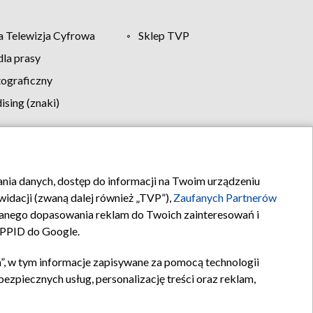
 Telewizja Cyfrowa
Sklep TVP
la prasy
tograficzny
sing (znaki)
klamy
Kontakt
rania danych, dostęp do informacji na Twoim urządzeniu
idacji (zwaną dalej również „TVP”),
Zaufanych Partnerów
anego dopasowania reklam do Twoich zainteresowań i
a PPID do Google.
”, w tym informacje zapisywane za pomocą technologii
zpiecznych usług, personalizację treści oraz reklam,