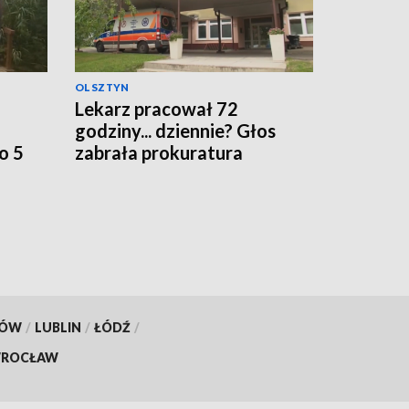
OLSZTYN
Lekarz pracował 72
godziny... dziennie? Głos
o 5
zabrała prokuratura
KÓW
/
LUBLIN
/
ŁÓDŹ
/
ROCŁAW