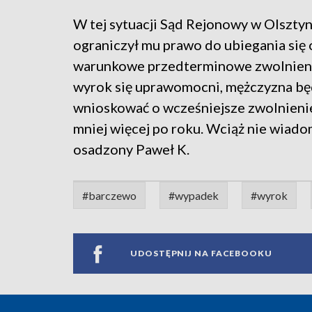
W tej sytuacji Sąd Rejonowy w Olsztyn
ograniczył mu prawo do ubiegania się 
warunkowe przedterminowe zwolnienie
wyrok się uprawomocni, mężczyzna bę
wnioskować o wcześniejsze zwolnienie
mniej więcej po roku. Wciąż nie wiad
osadzony Paweł K.
#barczewo
#wypadek
#wyrok
UDOSTĘPNIJ NA FACEBOOKU