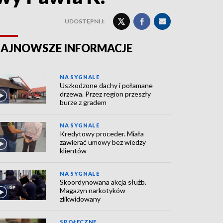
UDOSTĘPNIJ:
AJNOWSZE INFORMACJE
NA SYGNALE
Uszkodzone dachy i połamane
drzewa. Przez region przeszły
burze z gradem
NA SYGNALE
Kredytowy proceder. Miała
zawierać umowy bez wiedzy
klientów
NA SYGNALE
Skoordynowana akcja służb.
Magazyn narkotyków
zlikwidowany
SPOŁECZNE