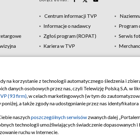
Centrum informacji TVP
Naziemna
Informacje o nadawcy
Program d
zetargowe
Zgłoś program (ROPAT)
Serwis fo
wizyjna
Kariera w TVP
Merchandi
Polityka prywatności
Moje zgody
Pomoc
Biuro re
ody na korzystanie z technologii automatycznego śledzenia i zbie
 danych osobowych przez nas, czyli Telewizję Polską S.A. w likw
VP (93 firm)
, w celach marketingowych (w tym do zautomatyzow
 poniżej, a także zgody na udostępnianie przez nas identyfikator
Ciebie naszych
poszczególnych serwisów
zwanych dalej „Portalem
obnych technologii umożliwiających świadczenie dopasowanych i be
zowanie ruchu w Internecie.