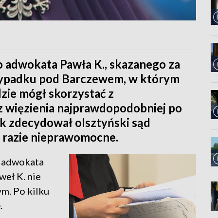
o adwokata Pawła K., skazanego za
ypadku pod Barczewem, w którym
zie mógł skorzystać z
 więzienia najprawdopodobniej po
ak zdecydował olsztyński sąd
a razie nieprawomocne.
ę adwokata
weł K. nie
ym. Po kilku
.