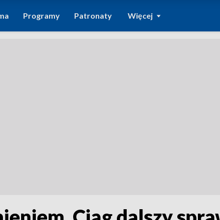
ma
Programy
Patronaty
Więcej
ieniem. Ciąg dalszy spr