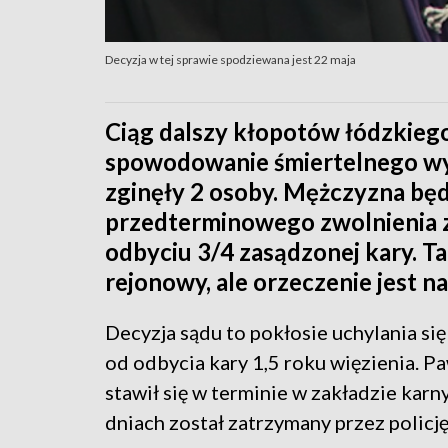
Decyzja w tej sprawie spodziewana jest 22 maja
Ciąg dalszy kłopotów łódzkieg
spowodowanie śmiertelnego w
zginęły 2 osoby. Mężczyzna będ
przedterminowego zwolnienia z
odbyciu 3/4 zasądzonej kary. T
rejonowy, ale orzeczenie jest n
Decyzja sądu to pokłosie uchylania si
od odbycia kary 1,5 roku więzienia. Pa
stawił się w terminie w zakładzie karn
dniach został zatrzymany przez policję