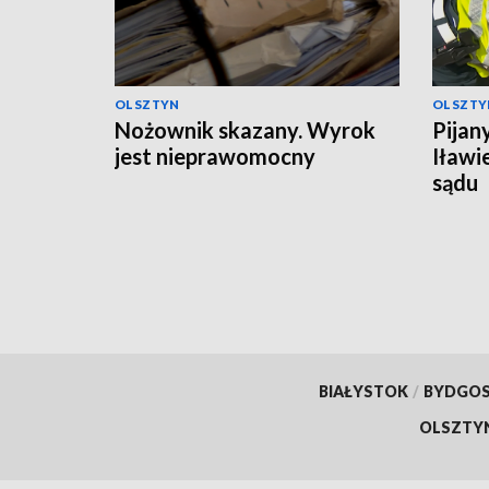
OLSZTYN
OLSZTY
Nożownik skazany. Wyrok
Pijan
jest nieprawomocny
Iławi
sądu
BIAŁYSTOK
/
BYDGO
OLSZTY