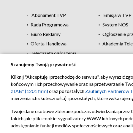
Abonament TVP
Emisja w TVP
Rada Programowa
System NOS
Biuro Reklamy
Ogłoszenie pr
Oferta Handlowa
Akademia Tele
Telegazeta ogłoszenia
Szanujemy Twoją prywatność
Regulamin TVP
Kliknij "Akceptuję i przechodzę do serwisu", aby wyrazić zg
końcowym i ich przechowywanie oraz na przetwarzanie Twoich
z IAB* (1201 firm)
oraz pozostałych
Zaufanych Partnerów T
mierzenia ich skuteczności) i pozostałych, które wskazujemy
Twoje dane osobowe zbierane podczas odwiedzania przez 
takich jak: pliki cookie, sygnalizatory WWW lub innych pod
udostępnianie funkcji mediów społecznościowych oraz anali