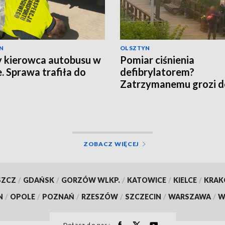
N
OLSZTYN
y kierowca autobusu w
Pomiar ciśnienia
e. Sprawa trafiła do
defibrylatorem?
Zatrzymanemu grozi d
lat więzienia
ZOBACZ WIĘCEJ
SZCZ
/
GDAŃSK
/
GORZÓW WLKP.
/
KATOWICE
/
KIELCE
/
KRA
N
/
OPOLE
/
POZNAŃ
/
RZESZÓW
/
SZCZECIN
/
WARSZAWA
/
W
Dołącz do nas: