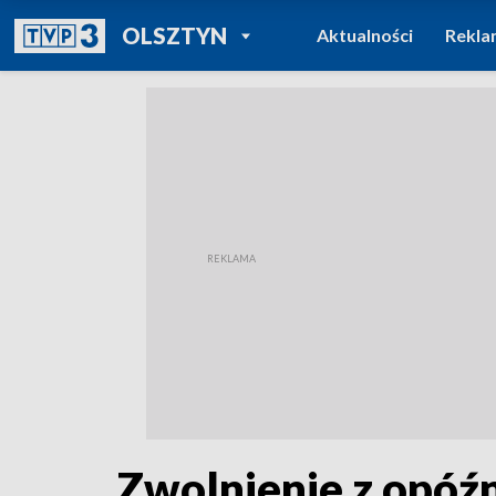
POWRÓT DO
OLSZTYN
Aktualności
Rekla
TVP REGIONY
Zwolnienie z opóźn