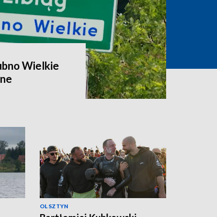
ubno Wielkie
zne
OLSZTYN