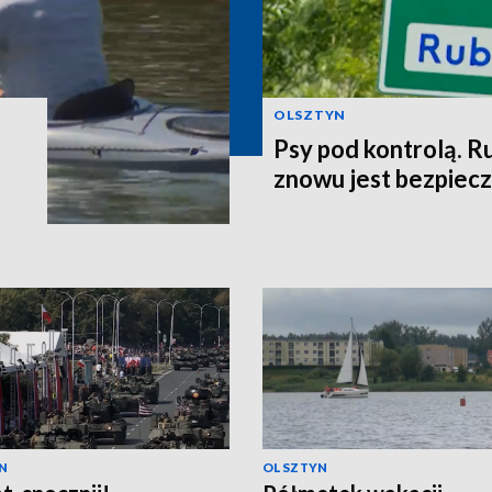
OLSZTYN
Psy pod kontrolą. R
znowu jest bezpiec
N
OLSZTYN