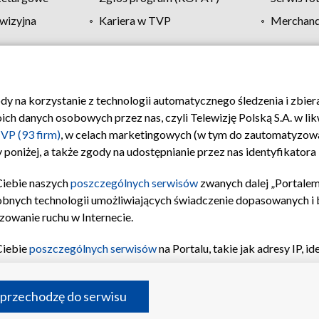
wizyjna
Kariera w TVP
Merchandi
Polityka prywatności
Moje zgody
Pomoc
Biuro re
ody na korzystanie z technologii automatycznego śledzenia i zbie
 danych osobowych przez nas, czyli Telewizję Polską S.A. w likw
VP (93 firm)
, w celach marketingowych (w tym do zautomatyzow
 poniżej, a także zgody na udostępnianie przez nas identyfikator
Ciebie naszych
poszczególnych serwisów
zwanych dalej „Portalem
obnych technologii umożliwiających świadczenie dopasowanych i be
zowanie ruchu w Internecie.
Ciebie
poszczególnych serwisów
na Portalu, takie jak adresy IP, 
sach Portalu czy historia odwiedzin będą przetwarzane przez TV
ji: przechowywania informacji na urządzeniu lub dostęp do nich,
©2026 Telewizja Polska S.A. w likwidacji
 przechodzę do serwisu
enia profilu spersonalizowanych treści, wyboru spersonalizowany
inii odbiorców, opracowywania i ulepszania produktów, zapewnie