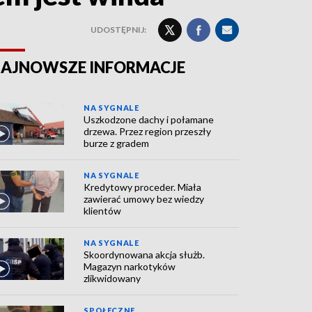
UDOSTĘPNIJ:
AJNOWSZE INFORMACJE
NA SYGNALE
Uszkodzone dachy i połamane
drzewa. Przez region przeszły
burze z gradem
NA SYGNALE
Kredytowy proceder. Miała
zawierać umowy bez wiedzy
klientów
NA SYGNALE
Skoordynowana akcja służb.
Magazyn narkotyków
zlikwidowany
SPOŁECZNE