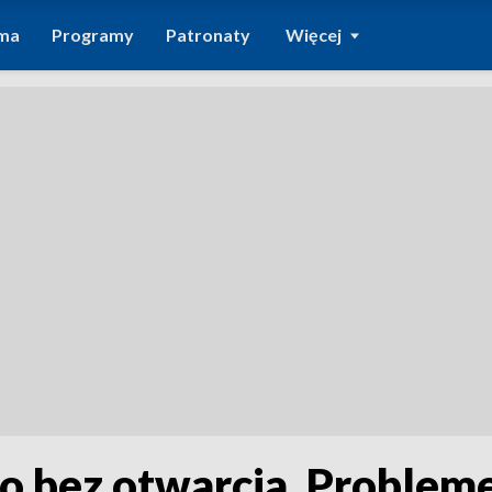
ma
Programy
Patronaty
Więcej
 bez otwarcia. Probleme