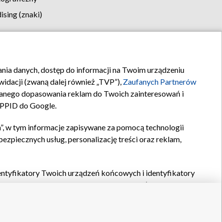
sing (znaki)
klamy
Kontakt
rania danych, dostęp do informacji na Twoim urządzeniu
idacji (zwaną dalej również „TVP”),
Zaufanych Partnerów
anego dopasowania reklam do Twoich zainteresowań i
a PPID do Google.
”, w tym informacje zapisywane za pomocą technologii
zpiecznych usług, personalizację treści oraz reklam,
identyfikatory Twoich urządzeń końcowych i identyfikatory
P,
Zaufanych Partnerów z IAB
oraz pozostałych
Zaufanych
 wyboru podstawowych reklam, wyboru spersonalizowanych
ch treści, pomiaru wydajności reklam, pomiaru wydajności
nia bezpieczeństwa, zapobiegania oszustwom i usuwania