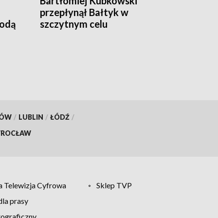
Bartłomiej Kubkowski
przepłynął Bałtyk w
godą
szczytnym celu
KÓW
/
LUBLIN
/
ŁÓDŹ
/
ROCŁAW
 Telewizja Cyfrowa
Sklep TVP
la prasy
tograficzny