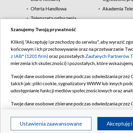
Oferta Handlowa
Akademia Tele
Telegazeta ogłoszenia
Szanujemy Twoją prywatność
Regulamin TVP
Kliknij "Akceptuję i przechodzę do serwisu", aby wyrazić zg
końcowym i ich przechowywanie oraz na przetwarzanie Twoich
z IAB* (1201 firm)
oraz pozostałych
Zaufanych Partnerów T
mierzenia ich skuteczności) i pozostałych, które wskazujemy
Twoje dane osobowe zbierane podczas odwiedzania przez 
takich jak: pliki cookie, sygnalizatory WWW lub innych pod
udostępnianie funkcji mediów społecznościowych oraz anali
Twoje dane osobowe zbierane podczas odwiedzania przez 
plików cookie, informacje o Twoich wyszukiwaniach w serwi
Partnerów TVP
dla realizacji następujących celów i funkc
Ustawienia zaawansowane
Akceptuję i
reklam, tworzenia profilu spersonalizowanych reklam, tworz
treści, stosowania badań rynkowych w celu generowania op