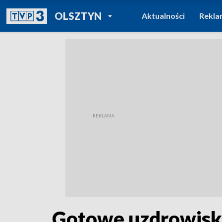
POWRÓT DO
OLSZTYN
Aktualności
Rekla
TVP REGIONY
Gotowe uzdrowisko