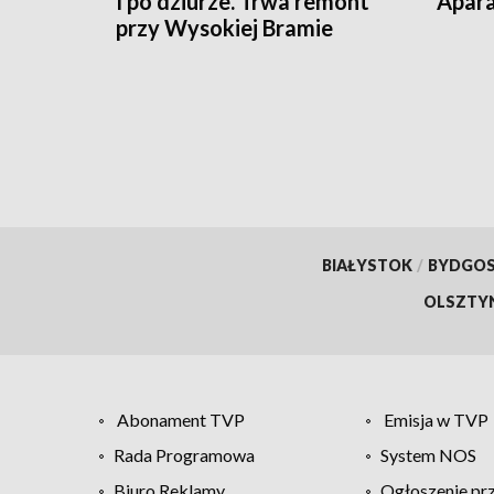
I po dziurze. Trwa remont
Apara
przy Wysokiej Bramie
BIAŁYSTOK
/
BYDGO
OLSZTY
Abonament TVP
Emisja w TVP
Rada Programowa
System NOS
Biuro Reklamy
Ogłoszenie pr