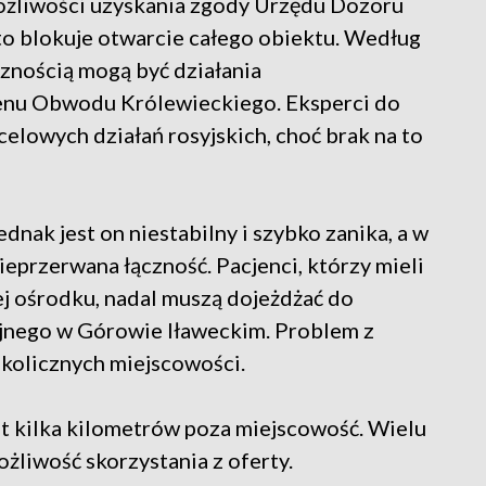
ożliwości uzyskania zgody Urzędu Dozoru
to blokuje otwarcie całego obiektu. Według
znością mogą być działania
enu Obwodu Królewieckiego. Eksperci do
elowych działań rosyjskich, choć brak na to
dnak jest on niestabilny i szybko zanika, a w
ieprzerwana łączność. Pacjenci, którzy mieli
nej ośrodku, nadal muszą dojeżdżać do
jnego w Górowie Iławeckim. Problem z
kolicznych miejscowości.
t kilka kilometrów poza miejscowość. Wielu
ożliwość skorzystania z oferty.