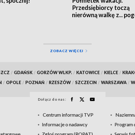
t, spocznij!
Półmetek wakacji.
Przedsiębiorcy toczą
nierówną walkę z... po
ZOBACZ WIĘCEJ
SZCZ
/
GDAŃSK
/
GORZÓW WLKP.
/
KATOWICE
/
KIELCE
/
KRA
N
/
OPOLE
/
POZNAŃ
/
RZESZÓW
/
SZCZECIN
/
WARSZAWA
/
W
Dołącz do nas:
Centrum informacji TVP
Naziemna
Informacje o nadawcy
Program d
zetargowe
Zgłoś program (ROPAT)
Serwis fo