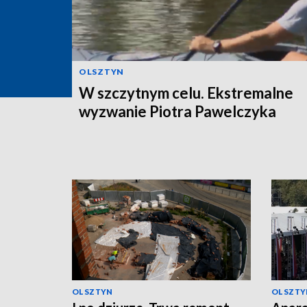
OLSZTYN
W szczytnym celu. Ekstremalne
wyzwanie Piotra Pawelczyka
OLSZTYN
OLSZTY