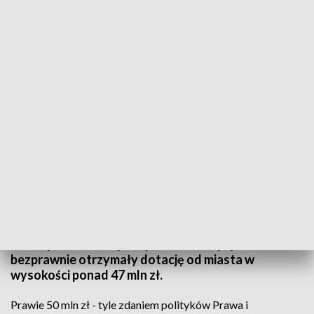
Zdaniem ratusza, działalność niektórych przedszkoli trzeba było wygasić
Przedstawiciele Prawa i Sprawiedliwości zarzucają
władzom Olsztyna wieloletnie nieprawidłowości w
wydatkowaniu pieniędzy publicznych. Sprawę
skierowali do Regionalnej Izby Obrachunkowej,
Najwyższej Izby Kontroli i prokuratury. W ocenie
lokalnych działaczy PiS przedszkola prywatne
bezprawnie otrzymały dotację od miasta w
wysokości ponad 47 mln zł.
Prawie 50 mln zł - tyle zdaniem polityków Prawa i