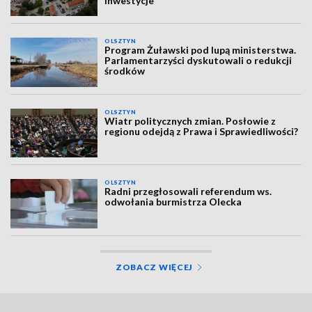
inwestycje
OLSZTYN
Program Żuławski pod lupą ministerstwa.
Parlamentarzyści dyskutowali o redukcji
środków
OLSZTYN
Wiatr politycznych zmian. Posłowie z
regionu odejdą z Prawa i Sprawiedliwości?
OLSZTYN
Radni przegłosowali referendum ws.
odwołania burmistrza Olecka
ZOBACZ WIĘCEJ