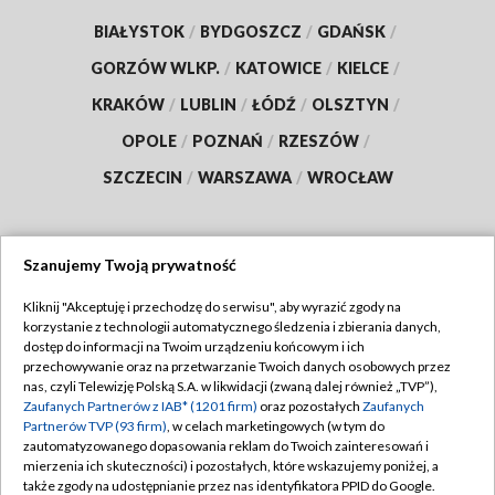
BIAŁYSTOK
/
BYDGOSZCZ
/
GDAŃSK
/
GORZÓW WLKP.
/
KATOWICE
/
KIELCE
/
KRAKÓW
/
LUBLIN
/
ŁÓDŹ
/
OLSZTYN
/
OPOLE
/
POZNAŃ
/
RZESZÓW
/
SZCZECIN
/
WARSZAWA
/
WROCŁAW
Szanujemy Twoją prywatność
Dołącz do nas:
Kliknij "Akceptuję i przechodzę do serwisu", aby wyrazić zgody na
korzystanie z technologii automatycznego śledzenia i zbierania danych,
TVP
dostęp do informacji na Twoim urządzeniu końcowym i ich
Abonament TVP
przechowywanie oraz na przetwarzanie Twoich danych osobowych przez
Regulamin TVP
nas, czyli Telewizję Polską S.A. w likwidacji (zwaną dalej również „TVP”),
Emisja w TVP
Polityka prywatności
Zaufanych Partnerów z IAB* (1201 firm)
oraz pozostałych
Zaufanych
Partnerów TVP (93 firm)
, w celach marketingowych (w tym do
Centrum informacji TVP
Moje zgody
zautomatyzowanego dopasowania reklam do Twoich zainteresowań i
mierzenia ich skuteczności) i pozostałych, które wskazujemy poniżej, a
Naziemna Telewizja Cyfrowa
Pomoc
także zgody na udostępnianie przez nas identyfikatora PPID do Google.