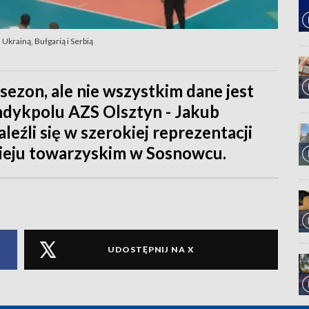
Ukrainą, Bułgarią i Serbią
 sezon, ale nie wszystkim dane jest
dykpolu AZS Olsztyn - Jakub
aleźli się w szerokiej reprezentacji
nieju towarzyskim w Sosnowcu.
UDOSTĘPNIJ NA X