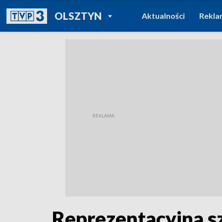
POWRÓT DO
OLSZTYN
Aktualności
Rekla
TVP REGIONY
Reprezentacyjna s