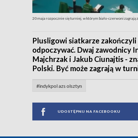
20 maja rozpocznie się turniej, w którym biało-czerwoni zagrają z 
Plusligowi siatkarze zakończyli
odpoczywać. Dwaj zawodnicy In
Majchrzak i Jakub Ciunajtis - zn
Polski. Być może zagrają w tur
#indykpol azs olsztyn
UDOSTĘPNIJ NA FACEBOOKU