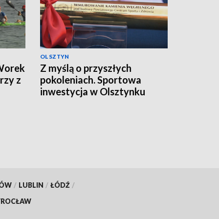
OLSZTYN
 Worek
Z myślą o przyszłych
rzy z
pokoleniach. Sportowa
inwestycja w Olsztynku
KÓW
/
LUBLIN
/
ŁÓDŹ
/
ROCŁAW