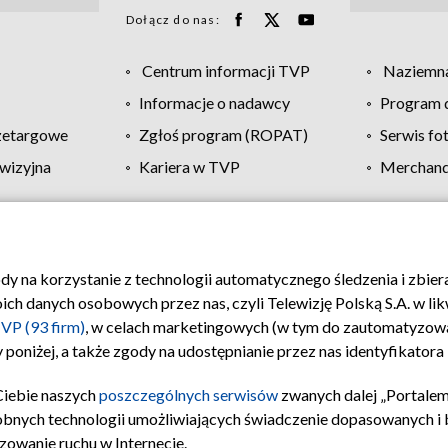
Dołącz do nas:
Centrum informacji TVP
Naziemna
Informacje o nadawcy
Program d
zetargowe
Zgłoś program (ROPAT)
Serwis fo
wizyjna
Kariera w TVP
Merchandi
Polityka prywatności
Moje zgody
Pomoc
Biuro re
ody na korzystanie z technologii automatycznego śledzenia i zbie
 danych osobowych przez nas, czyli Telewizję Polską S.A. w likw
VP (93 firm)
, w celach marketingowych (w tym do zautomatyzow
 poniżej, a także zgody na udostępnianie przez nas identyfikator
Ciebie naszych
poszczególnych serwisów
zwanych dalej „Portalem
obnych technologii umożliwiających świadczenie dopasowanych i be
zowanie ruchu w Internecie.