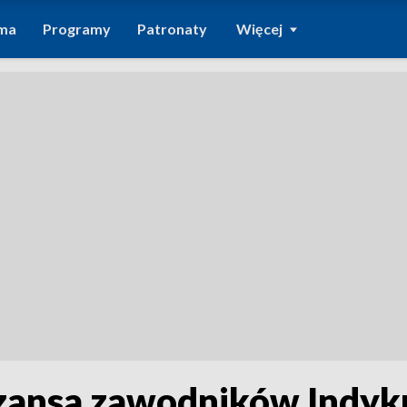
ma
Programy
Patronaty
Więcej
zansa zawodników Indyk