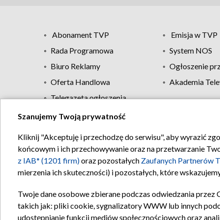
Abonament TVP
Emisja w TVP
Rada Programowa
System NOS
Biuro Reklamy
Ogłoszenie pr
Oferta Handlowa
Akademia Tele
Telegazeta ogłoszenia
Szanujemy Twoją prywatność
Regulamin TVP
Kliknij "Akceptuję i przechodzę do serwisu", aby wyrazić zg
końcowym i ich przechowywanie oraz na przetwarzanie Twoich
z IAB* (1201 firm)
oraz pozostałych
Zaufanych Partnerów T
mierzenia ich skuteczności) i pozostałych, które wskazujemy
Twoje dane osobowe zbierane podczas odwiedzania przez 
takich jak: pliki cookie, sygnalizatory WWW lub innych pod
udostępnianie funkcji mediów społecznościowych oraz anali