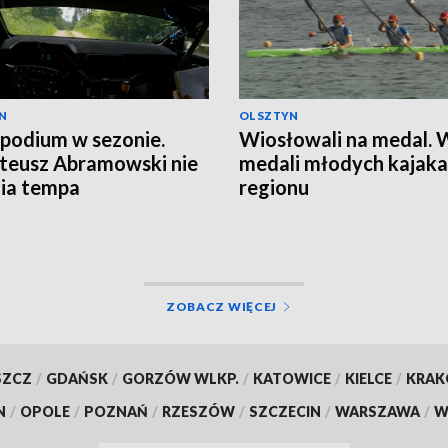
N
OLSZTYN
 podium w sezonie.
Wiosłowali na medal.
teusz Abramowski nie
medali młodych kajaka
ia tempa
regionu
ZOBACZ WIĘCEJ
SZCZ
/
GDAŃSK
/
GORZÓW WLKP.
/
KATOWICE
/
KIELCE
/
KRA
N
/
OPOLE
/
POZNAŃ
/
RZESZÓW
/
SZCZECIN
/
WARSZAWA
/
W