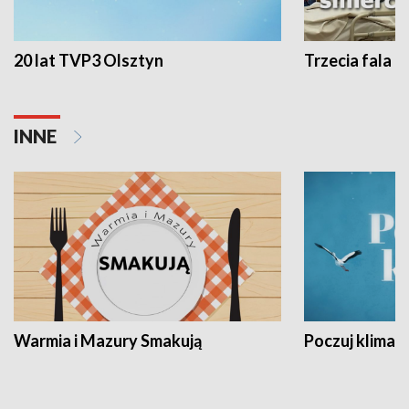
20 lat TVP3 Olsztyn
Trzecia fala -
INNE
Warmia i Mazury Smakują
Poczuj klimat