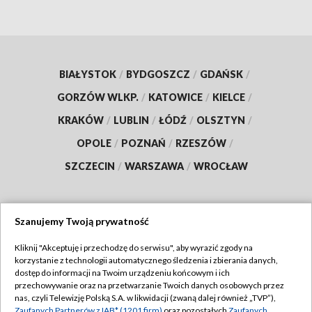
BIAŁYSTOK
/
BYDGOSZCZ
/
GDAŃSK
/
GORZÓW WLKP.
/
KATOWICE
/
KIELCE
/
KRAKÓW
/
LUBLIN
/
ŁÓDŹ
/
OLSZTYN
/
OPOLE
/
POZNAŃ
/
RZESZÓW
/
SZCZECIN
/
WARSZAWA
/
WROCŁAW
Szanujemy Twoją prywatność
Dołącz do nas:
Kliknij "Akceptuję i przechodzę do serwisu", aby wyrazić zgody na
korzystanie z technologii automatycznego śledzenia i zbierania danych,
TVP
dostęp do informacji na Twoim urządzeniu końcowym i ich
Abonament TVP
przechowywanie oraz na przetwarzanie Twoich danych osobowych przez
Regulamin TVP
nas, czyli Telewizję Polską S.A. w likwidacji (zwaną dalej również „TVP”),
Emisja w TVP
Zaufanych Partnerów z IAB* (1201 firm)
oraz pozostałych
Zaufanych
Polityka prywatności