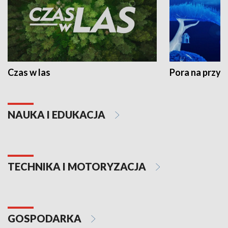
Czas w las
Pora na przyr
NAUKA I EDUKACJA
TECHNIKA I MOTORYZACJA
GOSPODARKA