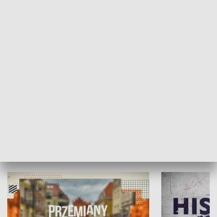
SPOŁECZEŃSTWO
Moje miejsce
Winda region
HISTORIA