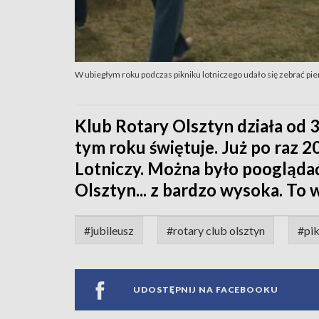
W ubiegłym roku podczas pikniku lotniczego udało się zebrać pi
Klub Rotary Olsztyn działa od 35
tym roku świętuje. Już po raz 20
Lotniczy. Można było pooglądać z
Olsztyn... z bardzo wysoka. To
#jubileusz
#rotary club olsztyn
#pik
UDOSTĘPNIJ NA FACEBOOKU