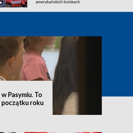
amerykańskich boiskach
 w Pasymiu. To
a początku roku