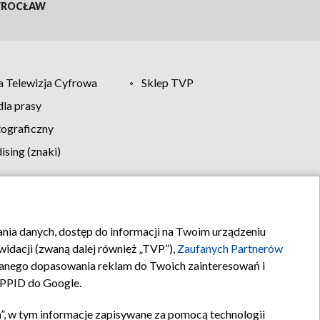
ROCŁAW
 Telewizja Cyfrowa
Sklep TVP
la prasy
tograficzny
sing (znaki)
klamy
Kontakt
rania danych, dostęp do informacji na Twoim urządzeniu
idacji (zwaną dalej również „TVP”),
Zaufanych Partnerów
anego dopasowania reklam do Twoich zainteresowań i
a PPID do Google.
”, w tym informacje zapisywane za pomocą technologii