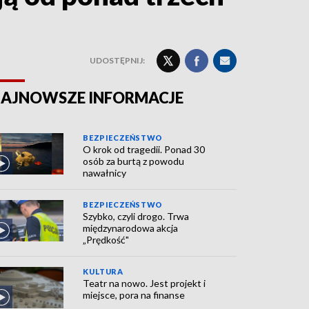
UDOSTĘPNIJ:
AJNOWSZE INFORMACJE
BEZPIECZEŃSTWO
O krok od tragedii. Ponad 30
osób za burtą z powodu
nawałnicy
BEZPIECZEŃSTWO
Szybko, czyli drogo. Trwa
międzynarodowa akcja
„Prędkość"
KULTURA
Teatr na nowo. Jest projekt i
miejsce, pora na finanse