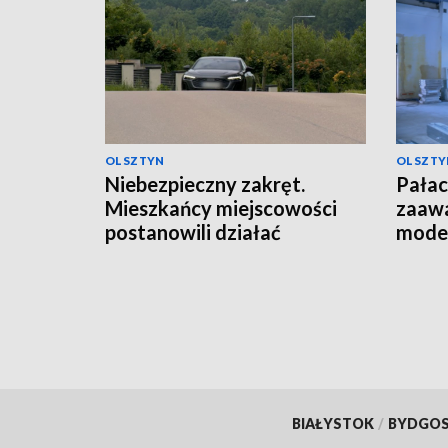
OLSZTYN
OLSZTY
Niebezpieczny zakręt.
Pałac
Mieszkańcy miejscowości
zaaw
postanowili działać
moder
BIAŁYSTOK
/
BYDGO