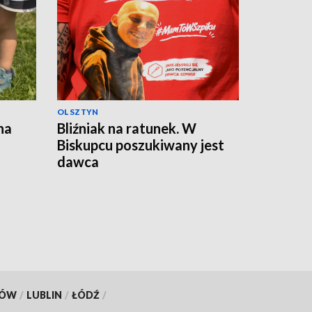
OLSZTYN
na
Bliźniak na ratunek. W
Biskupcu poszukiwany jest
dawca
KÓW
/
LUBLIN
/
ŁÓDŹ
/