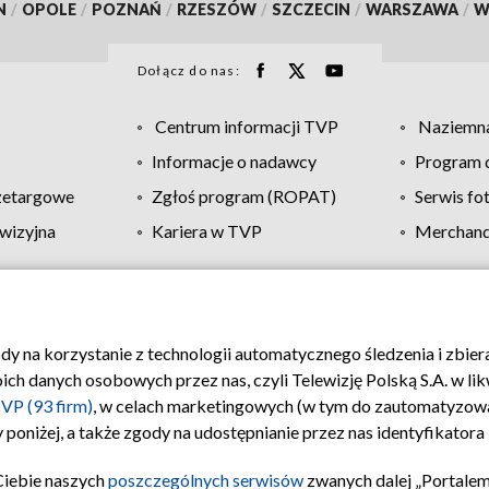
N
/
OPOLE
/
POZNAŃ
/
RZESZÓW
/
SZCZECIN
/
WARSZAWA
/
W
Dołącz do nas:
Centrum informacji TVP
Naziemna
Informacje o nadawcy
Program d
zetargowe
Zgłoś program (ROPAT)
Serwis fo
wizyjna
Kariera w TVP
Merchandi
Polityka prywatności
Moje zgody
Pomoc
Biuro re
ody na korzystanie z technologii automatycznego śledzenia i zbie
 danych osobowych przez nas, czyli Telewizję Polską S.A. w likw
VP (93 firm)
, w celach marketingowych (w tym do zautomatyzow
 poniżej, a także zgody na udostępnianie przez nas identyfikator
Ciebie naszych
poszczególnych serwisów
zwanych dalej „Portalem