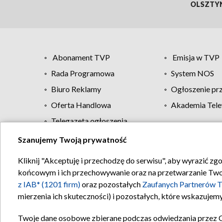
OLSZTY
Abonament TVP
Emisja w TVP
Rada Programowa
System NOS
Biuro Reklamy
Ogłoszenie pr
Oferta Handlowa
Akademia Tele
Telegazeta ogłoszenia
Szanujemy Twoją prywatność
Regulamin TVP
Kliknij "Akceptuję i przechodzę do serwisu", aby wyrazić zg
końcowym i ich przechowywanie oraz na przetwarzanie Twoich
z IAB* (1201 firm)
oraz pozostałych
Zaufanych Partnerów T
mierzenia ich skuteczności) i pozostałych, które wskazujemy
Twoje dane osobowe zbierane podczas odwiedzania przez 