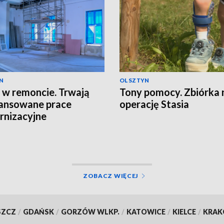
N
OLSZTYN
 w remoncie. Trwają
Tony pomocy. Zbiórka 
ansowane prace
operację Stasia
nizacyjne
ZOBACZ WIĘCEJ
SZCZ
/
GDAŃSK
/
GORZÓW WLKP.
/
KATOWICE
/
KIELCE
/
KRA