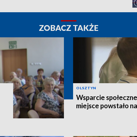
ZOBACZ TAKŻE
OLSZTYN
Wsparcie społeczne
miejsce powstało n