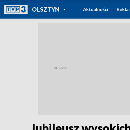
POWRÓT DO
OLSZTYN
Aktualności
Rekla
TVP REGIONY
Jubileusz wysokich