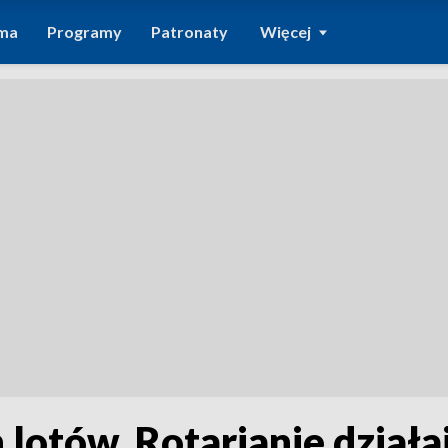
ma
Programy
Patronaty
Więcej
 lotów. Rotarianie działa