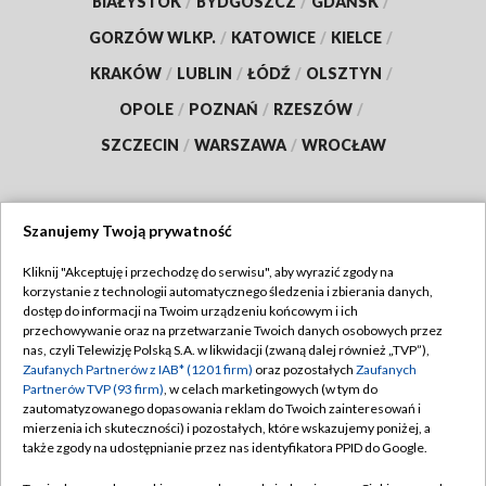
BIAŁYSTOK
/
BYDGOSZCZ
/
GDAŃSK
/
GORZÓW WLKP.
/
KATOWICE
/
KIELCE
/
KRAKÓW
/
LUBLIN
/
ŁÓDŹ
/
OLSZTYN
/
OPOLE
/
POZNAŃ
/
RZESZÓW
/
SZCZECIN
/
WARSZAWA
/
WROCŁAW
Szanujemy Twoją prywatność
Dołącz do nas:
Kliknij "Akceptuję i przechodzę do serwisu", aby wyrazić zgody na
korzystanie z technologii automatycznego śledzenia i zbierania danych,
TVP
dostęp do informacji na Twoim urządzeniu końcowym i ich
Abonament TVP
przechowywanie oraz na przetwarzanie Twoich danych osobowych przez
Regulamin TVP
nas, czyli Telewizję Polską S.A. w likwidacji (zwaną dalej również „TVP”),
Emisja w TVP
Polityka prywatności
Zaufanych Partnerów z IAB* (1201 firm)
oraz pozostałych
Zaufanych
Partnerów TVP (93 firm)
, w celach marketingowych (w tym do
Centrum informacji TVP
Moje zgody
zautomatyzowanego dopasowania reklam do Twoich zainteresowań i
mierzenia ich skuteczności) i pozostałych, które wskazujemy poniżej, a
Naziemna Telewizja Cyfrowa
Pomoc
także zgody na udostępnianie przez nas identyfikatora PPID do Google.
Sklep TVP
Biuro reklamy