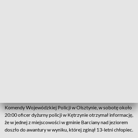
Ciało nastolatka zostanie poddane sekcji zwłok
Tragiczny finał awantury nad jeziorem Arklickim w
gm. Barciany. Nie żyje 13-letni chłopiec. Do sprawy
zatrzymano 4 mężczyzn.
Jak powiedział asp. Andrzej Jurkun z zespołu prasowego
Komendy Wojewódzkiej Policji w Olsztynie, w sobotę około
20:00 oficer dyżurny policji w Kętrzynie otrzymał informację,
że w jednej z miejscowości w gminie Barciany nad jeziorem
doszło do awantury w wyniku, której zginął 13-letni chłopiec.