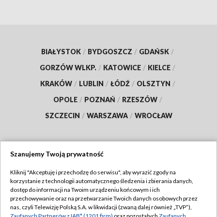
BIAŁYSTOK
/
BYDGOSZCZ
/
GDAŃSK
/
GORZÓW WLKP.
/
KATOWICE
/
KIELCE
/
KRAKÓW
/
LUBLIN
/
ŁÓDŹ
/
OLSZTYN
/
OPOLE
/
POZNAŃ
/
RZESZÓW
/
SZCZECIN
/
WARSZAWA
/
WROCŁAW
Szanujemy Twoją prywatność
Dołącz do nas:
Kliknij "Akceptuję i przechodzę do serwisu", aby wyrazić zgody na
korzystanie z technologii automatycznego śledzenia i zbierania danych,
TVP
dostęp do informacji na Twoim urządzeniu końcowym i ich
Abonament TVP
przechowywanie oraz na przetwarzanie Twoich danych osobowych przez
Regulamin TVP
nas, czyli Telewizję Polską S.A. w likwidacji (zwaną dalej również „TVP”),
Emisja w TVP
Zaufanych Partnerów z IAB* (1201 firm)
oraz pozostałych
Zaufanych
Polityka prywatności