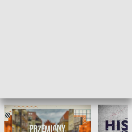
SPOŁECZEŃSTWO
Moje miejsce
Winda region
HISTORIA