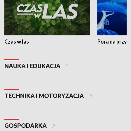
Czas w las
Pora na przyr
NAUKA I EDUKACJA
TECHNIKA I MOTORYZACJA
GOSPODARKA