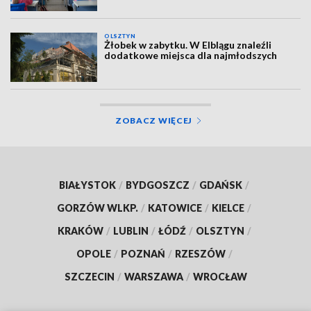
OLSZTYN
Żłobek w zabytku. W Elblągu znaleźli
dodatkowe miejsca dla najmłodszych
ZOBACZ WIĘCEJ
BIAŁYSTOK
/
BYDGOSZCZ
/
GDAŃSK
/
GORZÓW WLKP.
/
KATOWICE
/
KIELCE
/
KRAKÓW
/
LUBLIN
/
ŁÓDŹ
/
OLSZTYN
/
OPOLE
/
POZNAŃ
/
RZESZÓW
/
SZCZECIN
/
WARSZAWA
/
WROCŁAW