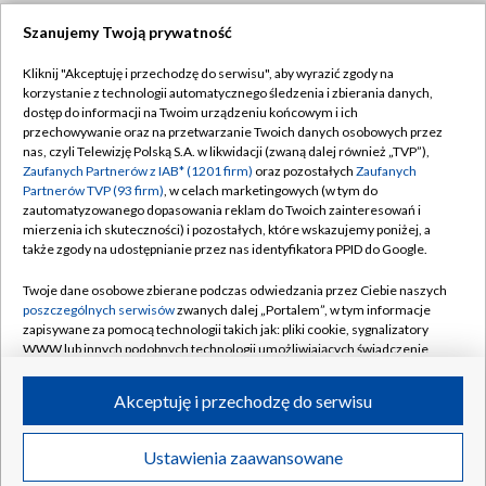
Szanujemy Twoją prywatność
Dołącz do nas:
Kliknij "Akceptuję i przechodzę do serwisu", aby wyrazić zgody na
korzystanie z technologii automatycznego śledzenia i zbierania danych,
TVP
dostęp do informacji na Twoim urządzeniu końcowym i ich
Abonament TVP
przechowywanie oraz na przetwarzanie Twoich danych osobowych przez
Regulamin TVP
nas, czyli Telewizję Polską S.A. w likwidacji (zwaną dalej również „TVP”),
Emisja w TVP
Polityka prywatności
Zaufanych Partnerów z IAB* (1201 firm)
oraz pozostałych
Zaufanych
Partnerów TVP (93 firm)
, w celach marketingowych (w tym do
Centrum informacji TVP
Moje zgody
zautomatyzowanego dopasowania reklam do Twoich zainteresowań i
mierzenia ich skuteczności) i pozostałych, które wskazujemy poniżej, a
Naziemna Telewizja Cyfrowa
Pomoc
także zgody na udostępnianie przez nas identyfikatora PPID do Google.
Sklep TVP
Biuro reklamy
Twoje dane osobowe zbierane podczas odwiedzania przez Ciebie naszych
Rada Programowa
Kontakt
poszczególnych serwisów
zwanych dalej „Portalem”, w tym informacje
zapisywane za pomocą technologii takich jak: pliki cookie, sygnalizatory
System NOS
WWW lub innych podobnych technologii umożliwiających świadczenie
dopasowanych i bezpiecznych usług, personalizację treści oraz reklam,
Informacje o nadawcy
Kanały
udostępnianie funkcji mediów społecznościowych oraz analizowanie
Akceptuję i przechodzę do serwisu
ruchu w Internecie.
Program dla prasy
©2026 Telewizja Polska S.A. w likwidacji
Biuro Reklamy
Twoje dane osobowe zbierane podczas odwiedzania przez Ciebie
Ustawienia zaawansowane
poszczególnych serwisów
na Portalu, takie jak adresy IP, identyfikatory
Ogłoszenie przetargowe