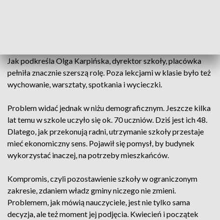
społeczność. Samorząd mówi o spadającej liczbie uczniów i
rosnących kosztach utrzymania placówki. Rocznie gmina
musi dokładać ok. 2 mln zł. Jednak dla innych szkoła to coś
więcej niż tylko liczby.
Jak podkreśla Olga Karpińska, dyrektor szkoły, placówka
pełniła znacznie szerszą rolę. Poza lekcjami w klasie było też
wychowanie, warsztaty, spotkania i wycieczki.
Problem widać jednak w niżu demograficznym. Jeszcze kilka
lat temu w szkole uczyło się ok. 70 uczniów. Dziś jest ich 48.
Dlatego, jak przekonują radni, utrzymanie szkoły przestaje
mieć ekonomiczny sens. Pojawił się pomysł, by budynek
wykorzystać inaczej, na potrzeby mieszkańców.
Kompromis, czyli pozostawienie szkoły w ograniczonym
zakresie, zdaniem władz gminy niczego nie zmieni.
Problemem, jak mówią nauczyciele, jest nie tylko sama
decyzja, ale też moment jej podjęcia. Kwiecień i początek