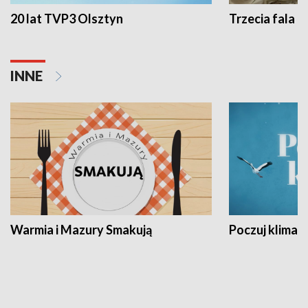
20 lat TVP3 Olsztyn
Trzecia fala -
INNE
Warmia i Mazury Smakują
Poczuj klimat