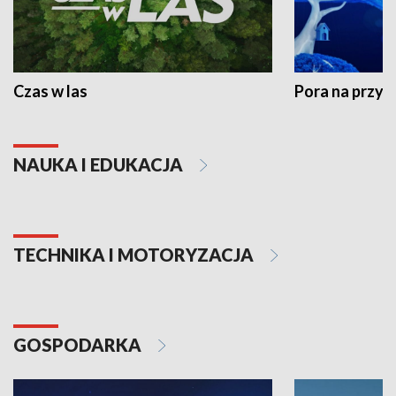
Czas w las
Pora na przyr
NAUKA I EDUKACJA
TECHNIKA I MOTORYZACJA
GOSPODARKA