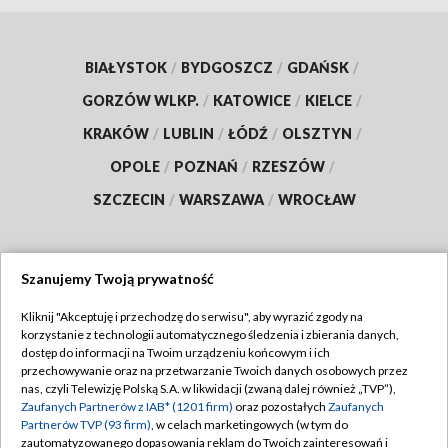
BIAŁYSTOK
/
BYDGOSZCZ
/
GDAŃSK
/
GORZÓW WLKP.
/
KATOWICE
/
KIELCE
/
KRAKÓW
/
LUBLIN
/
ŁÓDŹ
/
OLSZTYN
/
OPOLE
/
POZNAŃ
/
RZESZÓW
/
SZCZECIN
/
WARSZAWA
/
WROCŁAW
Szanujemy Twoją prywatność
Dołącz do nas:
Kliknij "Akceptuję i przechodzę do serwisu", aby wyrazić zgody na
korzystanie z technologii automatycznego śledzenia i zbierania danych,
TVP
dostęp do informacji na Twoim urządzeniu końcowym i ich
Abonament TVP
przechowywanie oraz na przetwarzanie Twoich danych osobowych przez
Regulamin TVP
nas, czyli Telewizję Polską S.A. w likwidacji (zwaną dalej również „TVP”),
Emisja w TVP
Zaufanych Partnerów z IAB* (1201 firm)
oraz pozostałych
Zaufanych
Polityka prywatności
Partnerów TVP (93 firm)
, w celach marketingowych (w tym do
Centrum informacji TVP
Moje zgody
zautomatyzowanego dopasowania reklam do Twoich zainteresowań i