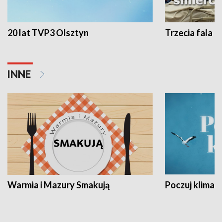
20 lat TVP3 Olsztyn
Trzecia fala -
INNE
Warmia i Mazury Smakują
Poczuj klimat