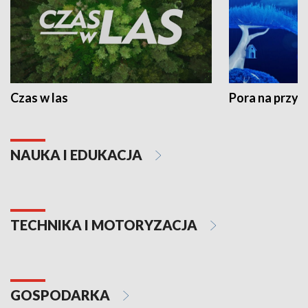
Czas w las
Pora na przyr
NAUKA I EDUKACJA
TECHNIKA I MOTORYZACJA
GOSPODARKA