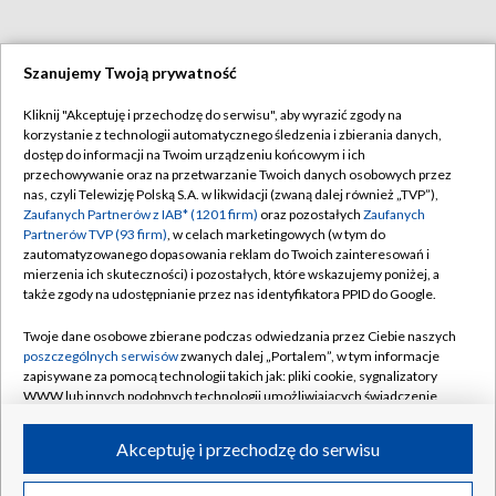
Szanujemy Twoją prywatność
Kliknij "Akceptuję i przechodzę do serwisu", aby wyrazić zgody na
BIAŁYSTOK
/
BYDGOSZCZ
/
GDAŃSK
/
korzystanie z technologii automatycznego śledzenia i zbierania danych,
GORZÓW WLKP.
/
KATOWICE
/
KIELCE
/
dostęp do informacji na Twoim urządzeniu końcowym i ich
przechowywanie oraz na przetwarzanie Twoich danych osobowych przez
KRAKÓW
/
LUBLIN
/
ŁÓDŹ
/
OLSZTYN
/
nas, czyli Telewizję Polską S.A. w likwidacji (zwaną dalej również „TVP”),
Zaufanych Partnerów z IAB* (1201 firm)
oraz pozostałych
Zaufanych
OPOLE
/
POZNAŃ
/
RZESZÓW
/
Partnerów TVP (93 firm)
, w celach marketingowych (w tym do
zautomatyzowanego dopasowania reklam do Twoich zainteresowań i
SZCZECIN
/
WARSZAWA
/
WROCŁAW
mierzenia ich skuteczności) i pozostałych, które wskazujemy poniżej, a
także zgody na udostępnianie przez nas identyfikatora PPID do Google.
Twoje dane osobowe zbierane podczas odwiedzania przez Ciebie naszych
poszczególnych serwisów
zwanych dalej „Portalem”, w tym informacje
Dołącz do nas:
zapisywane za pomocą technologii takich jak: pliki cookie, sygnalizatory
WWW lub innych podobnych technologii umożliwiających świadczenie
dopasowanych i bezpiecznych usług, personalizację treści oraz reklam,
TVP
udostępnianie funkcji mediów społecznościowych oraz analizowanie
Akceptuję i przechodzę do serwisu
Abonament TVP
ruchu w Internecie.
Regulamin TVP
Emisja w TVP
Polityka prywatności