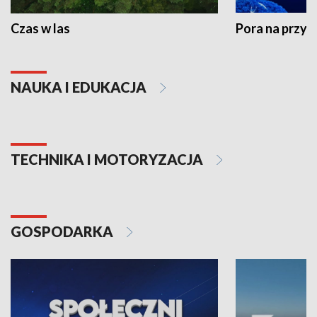
Czas w las
Pora na przyr
NAUKA I EDUKACJA
TECHNIKA I MOTORYZACJA
GOSPODARKA