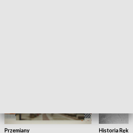
Moje miejsce
Winda region
HISTORIA
Przemiany
Historia Ręką