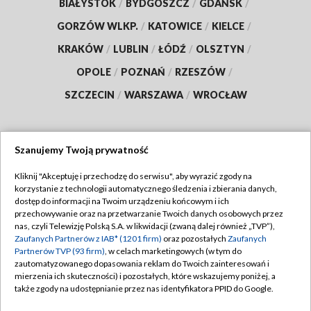
BIAŁYSTOK
/
BYDGOSZCZ
/
GDAŃSK
/
GORZÓW WLKP.
/
KATOWICE
/
KIELCE
/
KRAKÓW
/
LUBLIN
/
ŁÓDŹ
/
OLSZTYN
/
OPOLE
/
POZNAŃ
/
RZESZÓW
/
SZCZECIN
/
WARSZAWA
/
WROCŁAW
Szanujemy Twoją prywatność
Dołącz do nas:
Kliknij "Akceptuję i przechodzę do serwisu", aby wyrazić zgody na
korzystanie z technologii automatycznego śledzenia i zbierania danych,
TVP
dostęp do informacji na Twoim urządzeniu końcowym i ich
Abonament TVP
przechowywanie oraz na przetwarzanie Twoich danych osobowych przez
Regulamin TVP
nas, czyli Telewizję Polską S.A. w likwidacji (zwaną dalej również „TVP”),
Emisja w TVP
Zaufanych Partnerów z IAB* (1201 firm)
oraz pozostałych
Zaufanych
Polityka prywatności
Partnerów TVP (93 firm)
, w celach marketingowych (w tym do
Centrum informacji TVP
Moje zgody
zautomatyzowanego dopasowania reklam do Twoich zainteresowań i
mierzenia ich skuteczności) i pozostałych, które wskazujemy poniżej, a
Naziemna Telewizja Cyfrowa
Pomoc
także zgody na udostępnianie przez nas identyfikatora PPID do Google.
Sklep TVP
Biuro reklamy