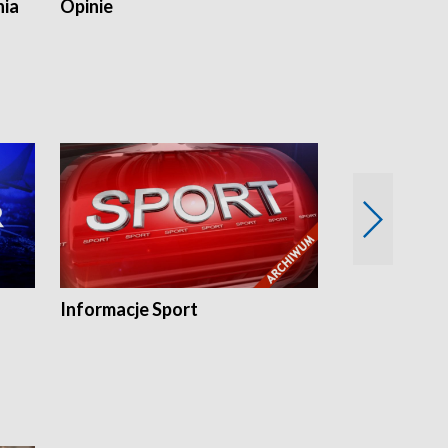
nia
Opinie
Opinie Elblą
Informacje Sport
Flesz sport