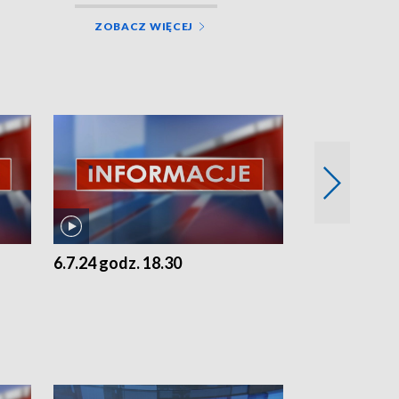
ZOBACZ WIĘCEJ
6.7.24 godz. 18.30
5.7.24 godz. 