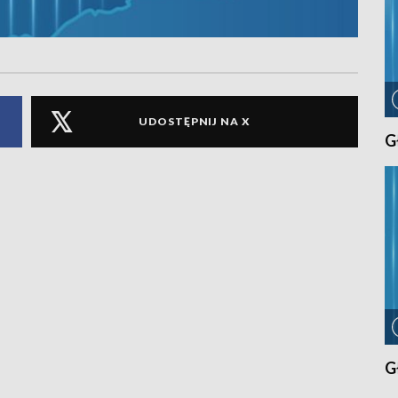
UDOSTĘPNIJ NA X
G
G