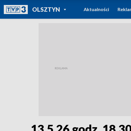
POWRÓT DO
OLSZTYN
Aktualności
Rekla
TVP REGIONY
13.5.26 godz. 18.3