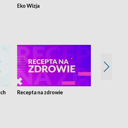
Eko Wizja
ach
Recepta na zdrowie
Wybieram z