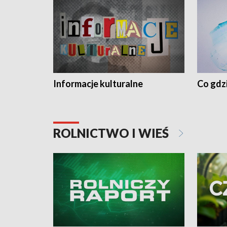
Informacje kulturalne
Co gdzi
ROLNICTWO I WIEŚ