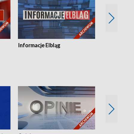
Informacje Elbląg
Wstaje nowy