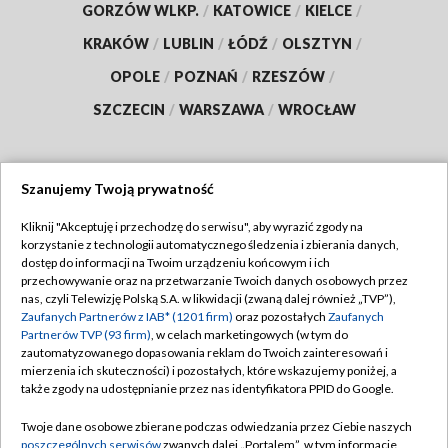
GORZÓW WLKP.
/
KATOWICE
/
KIELCE
/
KRAKÓW
/
LUBLIN
/
ŁÓDŹ
/
OLSZTYN
/
OPOLE
/
POZNAŃ
/
RZESZÓW
/
SZCZECIN
/
WARSZAWA
/
WROCŁAW
Szanujemy Twoją prywatność
Dołącz do nas:
Kliknij "Akceptuję i przechodzę do serwisu", aby wyrazić zgody na
korzystanie z technologii automatycznego śledzenia i zbierania danych,
TVP
dostęp do informacji na Twoim urządzeniu końcowym i ich
Abonament TVP
przechowywanie oraz na przetwarzanie Twoich danych osobowych przez
Regulamin TVP
nas, czyli Telewizję Polską S.A. w likwidacji (zwaną dalej również „TVP”),
Emisja w TVP
Polityka prywatności
Zaufanych Partnerów z IAB* (1201 firm)
oraz pozostałych
Zaufanych
Partnerów TVP (93 firm)
, w celach marketingowych (w tym do
Centrum informacji TVP
Moje zgody
zautomatyzowanego dopasowania reklam do Twoich zainteresowań i
mierzenia ich skuteczności) i pozostałych, które wskazujemy poniżej, a
Naziemna Telewizja Cyfrowa
Pomoc
także zgody na udostępnianie przez nas identyfikatora PPID do Google.
Sklep TVP
Biuro reklamy
Twoje dane osobowe zbierane podczas odwiedzania przez Ciebie naszych
Rada Programowa
Kontakt
poszczególnych serwisów
zwanych dalej „Portalem”, w tym informacje