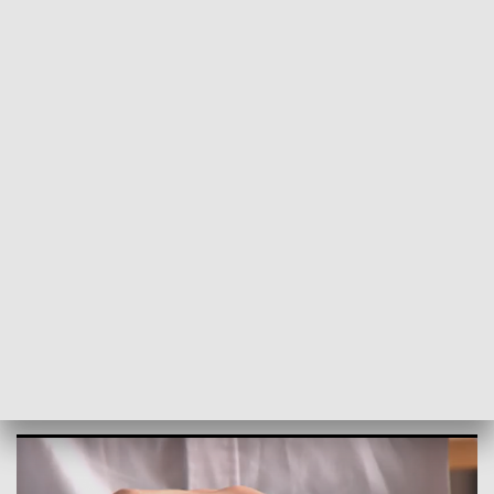
POWRÓT DO
OLSZTYN
TVP REGIONY
Językowe zmagania ósmoklasistów. Co
znalazło się w arkuszu?
2026-05-13
AP, MG