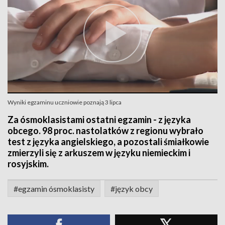
Wyniki egzaminu uczniowie poznają 3 lipca
Za ósmoklasistami ostatni egzamin - z języka
obcego. 98 proc. nastolatków z regionu wybrało
test z języka angielskiego, a pozostali śmiałkowie
zmierzyli się z arkuszem w języku niemieckim i
rosyjskim.
#egzamin ósmoklasisty
#język obcy