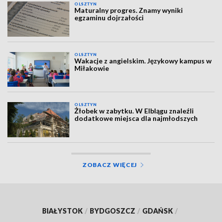
OLSZTYN
Maturalny progres. Znamy wyniki
egzaminu dojrzałości
OLSZTYN
Wakacje z angielskim. Językowy kampus w
Miłakowie
OLSZTYN
Żłobek w zabytku. W Elblągu znaleźli
dodatkowe miejsca dla najmłodszych
ZOBACZ WIĘCEJ
BIAŁYSTOK
/
BYDGOSZCZ
/
GDAŃSK
/