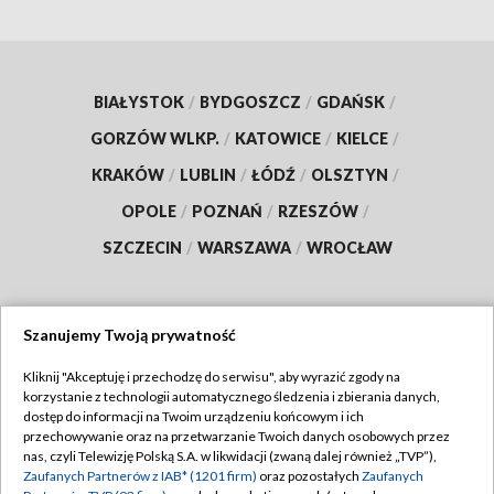
BIAŁYSTOK
/
BYDGOSZCZ
/
GDAŃSK
/
GORZÓW WLKP.
/
KATOWICE
/
KIELCE
/
KRAKÓW
/
LUBLIN
/
ŁÓDŹ
/
OLSZTYN
/
OPOLE
/
POZNAŃ
/
RZESZÓW
/
SZCZECIN
/
WARSZAWA
/
WROCŁAW
Szanujemy Twoją prywatność
Dołącz do nas:
Kliknij "Akceptuję i przechodzę do serwisu", aby wyrazić zgody na
korzystanie z technologii automatycznego śledzenia i zbierania danych,
TVP
dostęp do informacji na Twoim urządzeniu końcowym i ich
Abonament TVP
przechowywanie oraz na przetwarzanie Twoich danych osobowych przez
Regulamin TVP
nas, czyli Telewizję Polską S.A. w likwidacji (zwaną dalej również „TVP”),
Emisja w TVP
Zaufanych Partnerów z IAB* (1201 firm)
oraz pozostałych
Zaufanych
Polityka prywatności