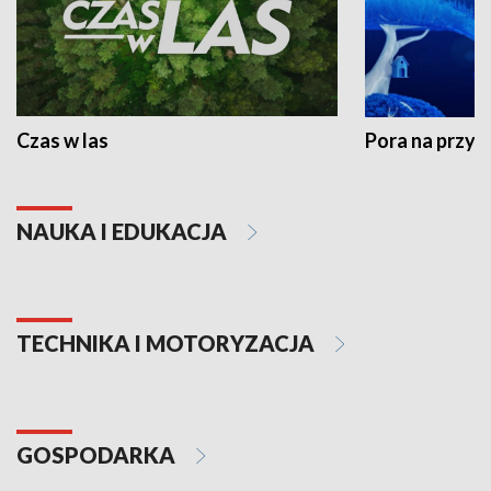
Czas w las
Pora na przyr
NAUKA I EDUKACJA
TECHNIKA I MOTORYZACJA
GOSPODARKA