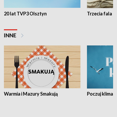
20 lat TVP3 Olsztyn
Trzecia fala -
INNE
Warmia i Mazury Smakują
Poczuj klimat