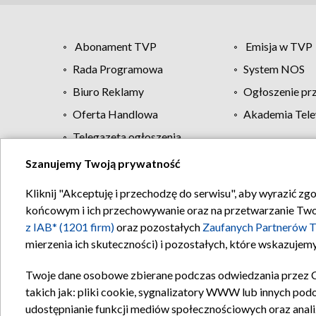
Abonament TVP
Emisja w TVP
Rada Programowa
System NOS
Biuro Reklamy
Ogłoszenie pr
Oferta Handlowa
Akademia Tele
Telegazeta ogłoszenia
Szanujemy Twoją prywatność
Regulamin TVP
Kliknij "Akceptuję i przechodzę do serwisu", aby wyrazić zg
końcowym i ich przechowywanie oraz na przetwarzanie Twoich
z IAB* (1201 firm)
oraz pozostałych
Zaufanych Partnerów T
mierzenia ich skuteczności) i pozostałych, które wskazujemy
Twoje dane osobowe zbierane podczas odwiedzania przez 
takich jak: pliki cookie, sygnalizatory WWW lub innych pod
udostępnianie funkcji mediów społecznościowych oraz anali