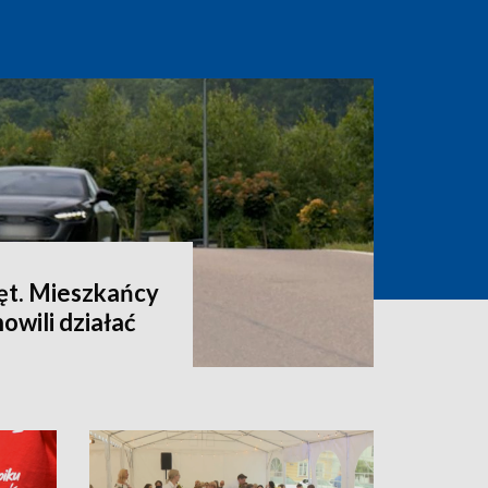
ęt. Mieszkańcy
owili działać