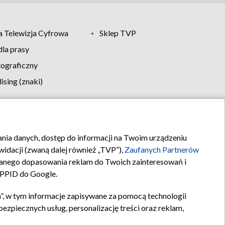
 Telewizja Cyfrowa
Sklep TVP
la prasy
tograficzny
sing (znaki)
klamy
Kontakt
rania danych, dostęp do informacji na Twoim urządzeniu
idacji (zwaną dalej również „TVP”),
Zaufanych Partnerów
anego dopasowania reklam do Twoich zainteresowań i
a PPID do Google.
”, w tym informacje zapisywane za pomocą technologii
zpiecznych usług, personalizację treści oraz reklam,