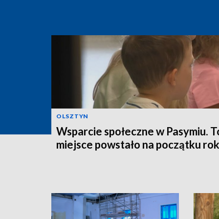
OLSZTYN
Wsparcie społeczne w Pasymiu. T
miejsce powstało na początku ro