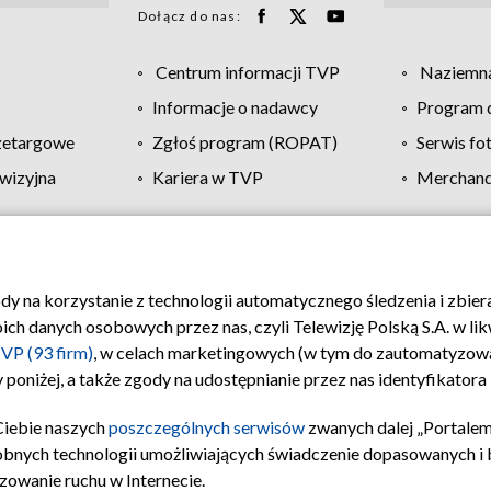
Dołącz do nas:
Centrum informacji TVP
Naziemna
Informacje o nadawcy
Program d
zetargowe
Zgłoś program (ROPAT)
Serwis fo
wizyjna
Kariera w TVP
Merchandi
Polityka prywatności
Moje zgody
Pomoc
Biuro re
ody na korzystanie z technologii automatycznego śledzenia i zbie
 danych osobowych przez nas, czyli Telewizję Polską S.A. w likw
VP (93 firm)
, w celach marketingowych (w tym do zautomatyzow
 poniżej, a także zgody na udostępnianie przez nas identyfikator
Ciebie naszych
poszczególnych serwisów
zwanych dalej „Portalem
obnych technologii umożliwiających świadczenie dopasowanych i be
zowanie ruchu w Internecie.