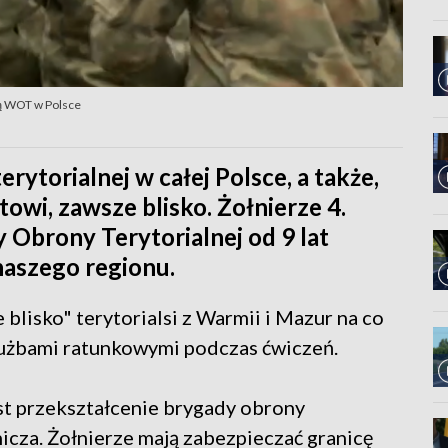
adą WOT w Polsce
rytorialnej w całej Polsce, a także,
otowi, zawsze blisko. Żołnierze 4.
Obrony Terytorialnej od 9 lat
naszego regionu.
blisko" terytorialsi z Warmii i Mazur na co
łużbami ratunkowymi podczas ćwiczeń.
st przekształcenie brygady obrony
icza. Żołnierze mają zabezpieczać granicę