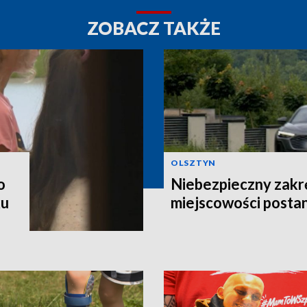
ZOBACZ TAKŻE
OLSZTYN
o
Niebezpieczny zakr
ku
miejscowości postan