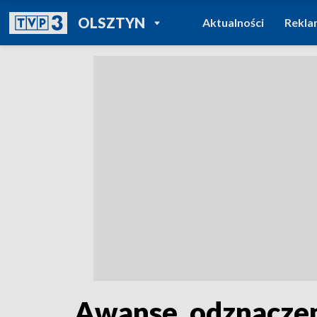
POWRÓT DO
OLSZTYN
Aktualności
Rekla
TVP REGIONY
Awanse, odznaczen