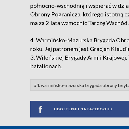
północno-wschodnią i wspierać w dzia
Obrony Pogranicza, którego istotną c
ma za 2 lata wzmocnić Tarczę Wschód.
4. Warmińsko-Mazurska Brygada Obron
roku. Jej patronem jest Gracjan Klau
3. Wileńskiej Brygady Armii Krajowej. T
batalionach.
#4. warmińsko-mazurska brygada obrony teryto
UDOSTĘPNIJ NA FACEBOOKU