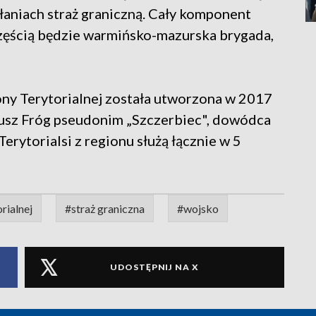
łaniach straż graniczną. Cały komponent
zęścią będzie warmińsko-mazurska brygada,
y Terytorialnej została utworzona w 2017
diusz Fróg pseudonim „Szczerbiec", dowódca
erytorialsi z regionu służą łącznie w 5
rialnej
#straż graniczna
#wojsko
UDOSTĘPNIJ NA X