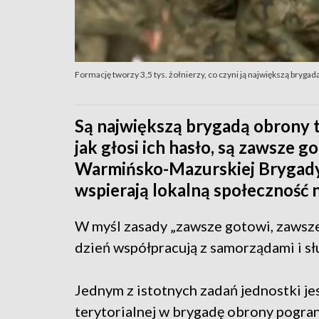
Formację tworzy 3,5 tys. żołnierzy, co czyni ją największą bryg
Są największą brygadą obrony te
jak głosi ich hasło, są zawsze g
Warmińsko-Mazurskiej Brygady 
wspierają lokalną społeczność 
W myśl zasady „zawsze gotowi, zawsze 
dzień współpracują z samorządami i s
Jednym z istotnych zadań jednostki je
terytorialnej w brygadę obrony pogran