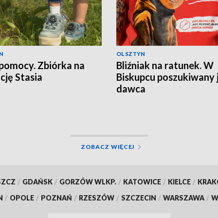
N
OLSZTYN
pomocy. Zbiórka na
Bliźniak na ratunek. W
cję Stasia
Biskupcu poszukiwany 
dawca
ZOBACZ WIĘCEJ
SZCZ
/
GDAŃSK
/
GORZÓW WLKP.
/
KATOWICE
/
KIELCE
/
KRA
N
/
OPOLE
/
POZNAŃ
/
RZESZÓW
/
SZCZECIN
/
WARSZAWA
/
W