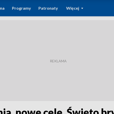
ma
Programy
Patronaty
Więcej
ia, nowe cele. Święto b