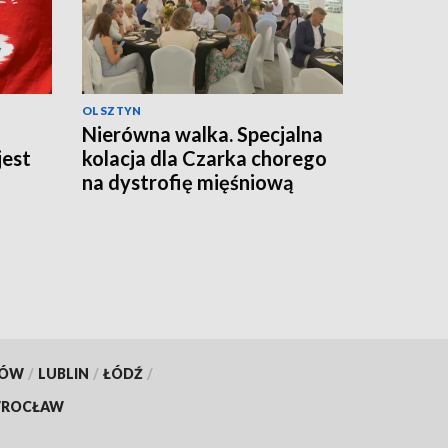
OLSZTYN
Nierówna walka. Specjalna
jest
kolacja dla Czarka chorego
na dystrofię mięśniową
Duchenne'a
KÓW
/
LUBLIN
/
ŁÓDŹ
/
ROCŁAW