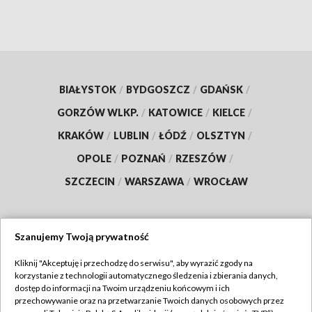
BIAŁYSTOK
/
BYDGOSZCZ
/
GDAŃSK
/
GORZÓW WLKP.
/
KATOWICE
/
KIELCE
/
KRAKÓW
/
LUBLIN
/
ŁÓDŹ
/
OLSZTYN
/
OPOLE
/
POZNAŃ
/
RZESZÓW
/
SZCZECIN
/
WARSZAWA
/
WROCŁAW
Szanujemy Twoją prywatność
Dołącz do nas:
Kliknij "Akceptuję i przechodzę do serwisu", aby wyrazić zgody na
korzystanie z technologii automatycznego śledzenia i zbierania danych,
TVP
dostęp do informacji na Twoim urządzeniu końcowym i ich
Abonament TVP
przechowywanie oraz na przetwarzanie Twoich danych osobowych przez
Regulamin TVP