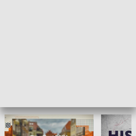
SPOŁECZEŃSTWO
Moje miejsce
Winda region
HISTORIA