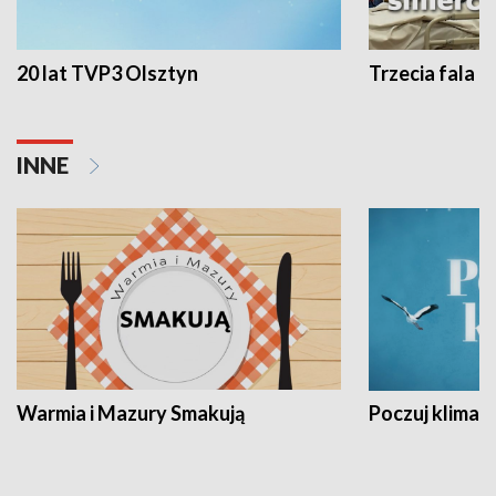
20 lat TVP3 Olsztyn
Trzecia fala -
INNE
Warmia i Mazury Smakują
Poczuj klimat