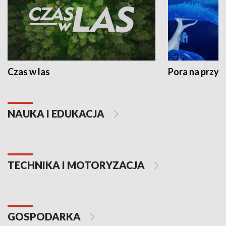
Czas w las
Pora na przyr
NAUKA I EDUKACJA
TECHNIKA I MOTORYZACJA
GOSPODARKA