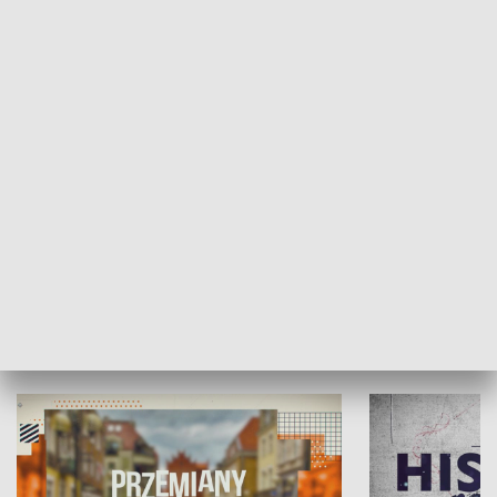
SPOŁECZEŃSTWO
Moje miejsce
Winda region
HISTORIA