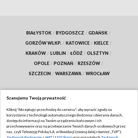
BIAŁYSTOK
/
BYDGOSZCZ
/
GDAŃSK
/
GORZÓW WLKP.
/
KATOWICE
/
KIELCE
/
KRAKÓW
/
LUBLIN
/
ŁÓDŹ
/
OLSZTYN
/
OPOLE
/
POZNAŃ
/
RZESZÓW
/
SZCZECIN
/
WARSZAWA
/
WROCŁAW
Szanujemy Twoją prywatność
Dołącz do nas:
Kliknij "Akceptuję i przechodzę do serwisu", aby wyrazić zgody na
korzystanie z technologii automatycznego śledzenia i zbierania danych,
TVP
dostęp do informacji na Twoim urządzeniu końcowym i ich
Abonament TVP
przechowywanie oraz na przetwarzanie Twoich danych osobowych przez
Regulamin TVP
nas, czyli Telewizję Polską S.A. w likwidacji (zwaną dalej również „TVP”),
Emisja w TVP
Zaufanych Partnerów z IAB* (1201 firm)
oraz pozostałych
Zaufanych
Polityka prywatności