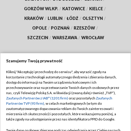
GORZÓW WLKP.
/
KATOWICE
/
KIELCE
/
KRAKÓW
/
LUBLIN
/
ŁÓDŹ
/
OLSZTYN
/
OPOLE
/
POZNAŃ
/
RZESZÓW
/
SZCZECIN
/
WARSZAWA
/
WROCŁAW
Szanujemy Twoją prywatność
Dołącz do nas:
Kliknij "Akceptuję i przechodzę do serwisu", aby wyrazić zgody na
korzystanie z technologii automatycznego śledzenia i zbierania danych,
TVP
dostęp do informacji na Twoim urządzeniu końcowym i ich
Abonament TVP
przechowywanie oraz na przetwarzanie Twoich danych osobowych przez
Regulamin TVP
nas, czyli Telewizję Polską S.A. w likwidacji (zwaną dalej również „TVP”),
Emisja w TVP
Polityka prywatności
Zaufanych Partnerów z IAB* (1201 firm)
oraz pozostałych
Zaufanych
Partnerów TVP (93 firm)
, w celach marketingowych (w tym do
Centrum informacji TVP
Moje zgody
zautomatyzowanego dopasowania reklam do Twoich zainteresowań i
mierzenia ich skuteczności) i pozostałych, które wskazujemy poniżej, a
Naziemna Telewizja Cyfrowa
Pomoc
także zgody na udostępnianie przez nas identyfikatora PPID do Google.
Sklep TVP
Biuro reklamy
Twoje dane osobowe zbierane podczas odwiedzania przez Ciebie naszych