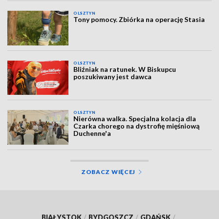
OLSZTYN
Tony pomocy. Zbiórka na operację Stasia
OLSZTYN
Bliźniak na ratunek. W Biskupcu
poszukiwany jest dawca
OLSZTYN
Nierówna walka. Specjalna kolacja dla
Czarka chorego na dystrofię mięśniową
Duchenne'a
ZOBACZ WIĘCEJ
BIAŁYSTOK
/
BYDGOSZCZ
/
GDAŃSK
/