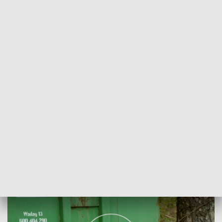
POWRÓT DO
OLSZTYN
TVP REGIONY
„Nie” dla śmiecenia!
2026-05-11
AP, MG