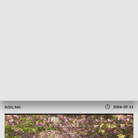
POWRÓT DO
OLSZTYN
TVP REGIONY
W Olsztynie zakwitły japońskie wiśnie
2026-05-11
KOG, MG