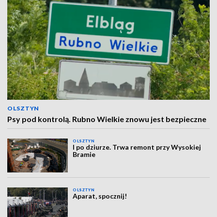
OLSZTYN
Psy pod kontrolą. Rubno Wielkie znowu jest bezpieczne
OLSZTYN
I po dziurze. Trwa remont przy Wysokiej
Bramie
OLSZTYN
Aparat, spocznij!