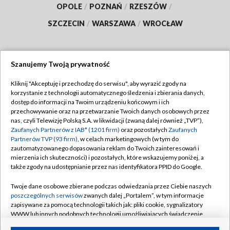
OPOLE
/
POZNAŃ
/
RZESZÓW
/
SZCZECIN
/
WARSZAWA
/
WROCŁAW
Szanujemy Twoją prywatność
Dołącz do nas:
Kliknij "Akceptuję i przechodzę do serwisu", aby wyrazić zgody na
korzystanie z technologii automatycznego śledzenia i zbierania danych,
TVP
dostęp do informacji na Twoim urządzeniu końcowym i ich
Abonament TVP
przechowywanie oraz na przetwarzanie Twoich danych osobowych przez
Regulamin TVP
nas, czyli Telewizję Polską S.A. w likwidacji (zwaną dalej również „TVP”),
Emisja w TVP
Polityka prywatności
Zaufanych Partnerów z IAB* (1201 firm)
oraz pozostałych
Zaufanych
Partnerów TVP (93 firm)
, w celach marketingowych (w tym do
Centrum informacji TVP
Moje zgody
zautomatyzowanego dopasowania reklam do Twoich zainteresowań i
mierzenia ich skuteczności) i pozostałych, które wskazujemy poniżej, a
Naziemna Telewizja Cyfrowa
Pomoc
także zgody na udostępnianie przez nas identyfikatora PPID do Google.
Sklep TVP
Biuro reklamy
Twoje dane osobowe zbierane podczas odwiedzania przez Ciebie naszych
Rada Programowa
Kontakt
poszczególnych serwisów
zwanych dalej „Portalem”, w tym informacje
zapisywane za pomocą technologii takich jak: pliki cookie, sygnalizatory
System NOS
WWW lub innych podobnych technologii umożliwiających świadczenie
dopasowanych i bezpiecznych usług, personalizację treści oraz reklam,
Informacje o nadawcy
Kanały