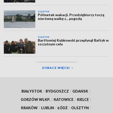
OLSZTYN
Półmetek wakacji. Przedsiębiorcy toczą
nierówną walkę z... pogodą
OLSZTYN
Bartłomiej Kubkowski przepłynął Bałtyk w
szczytnym celu
ZOBACZ WIĘCEJ
BIAŁYSTOK
/
BYDGOSZCZ
/
GDAŃSK
/
GORZÓW WLKP.
/
KATOWICE
/
KIELCE
/
KRAKÓW
/
LUBLIN
/
ŁÓDŹ
/
OLSZTYN
/