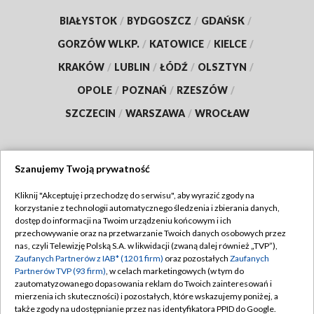
BIAŁYSTOK
/
BYDGOSZCZ
/
GDAŃSK
/
GORZÓW WLKP.
/
KATOWICE
/
KIELCE
/
KRAKÓW
/
LUBLIN
/
ŁÓDŹ
/
OLSZTYN
/
OPOLE
/
POZNAŃ
/
RZESZÓW
/
SZCZECIN
/
WARSZAWA
/
WROCŁAW
Szanujemy Twoją prywatność
Dołącz do nas:
Kliknij "Akceptuję i przechodzę do serwisu", aby wyrazić zgody na
korzystanie z technologii automatycznego śledzenia i zbierania danych,
TVP
dostęp do informacji na Twoim urządzeniu końcowym i ich
Abonament TVP
przechowywanie oraz na przetwarzanie Twoich danych osobowych przez
Regulamin TVP
nas, czyli Telewizję Polską S.A. w likwidacji (zwaną dalej również „TVP”),
Emisja w TVP
Zaufanych Partnerów z IAB* (1201 firm)
oraz pozostałych
Zaufanych
Polityka prywatności
Partnerów TVP (93 firm)
, w celach marketingowych (w tym do
Centrum informacji TVP
Moje zgody
zautomatyzowanego dopasowania reklam do Twoich zainteresowań i
mierzenia ich skuteczności) i pozostałych, które wskazujemy poniżej, a
Naziemna Telewizja Cyfrowa
Pomoc
także zgody na udostępnianie przez nas identyfikatora PPID do Google.