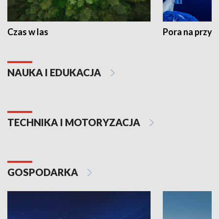
Czas w las
Pora na przyr
NAUKA I EDUKACJA
TECHNIKA I MOTORYZACJA
GOSPODARKA