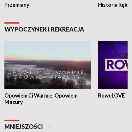
Przemiany
Historia Ręką
WYPOCZYNEK I REKREACJA
Opowiem Ci Warmię, Opowiem
RoweLOVE
Mazury
MNIEJSZOŚCI