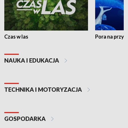
Czas w las
Pora na przyr
NAUKA I EDUKACJA
TECHNIKA I MOTORYZACJA
GOSPODARKA