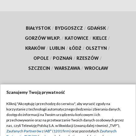
BIAŁYSTOK
/
BYDGOSZCZ
/
GDAŃSK
/
GORZÓW WLKP.
/
KATOWICE
/
KIELCE
/
KRAKÓW
/
LUBLIN
/
ŁÓDŹ
/
OLSZTYN
/
OPOLE
/
POZNAŃ
/
RZESZÓW
/
SZCZECIN
/
WARSZAWA
/
WROCŁAW
Szanujemy Twoją prywatność
Dołącz do nas:
Kliknij "Akceptuję i przechodzę do serwisu", aby wyrazić zgody na
korzystanie z technologii automatycznego śledzenia i zbierania danych,
TVP
dostęp do informacji na Twoim urządzeniu końcowym i ich
Abonament TVP
przechowywanie oraz na przetwarzanie Twoich danych osobowych przez
Regulamin TVP
nas, czyli Telewizję Polską S.A. w likwidacji (zwaną dalej również „TVP”),
Emisja w TVP
Zaufanych Partnerów z IAB* (1201 firm)
oraz pozostałych
Zaufanych
Polityka prywatności