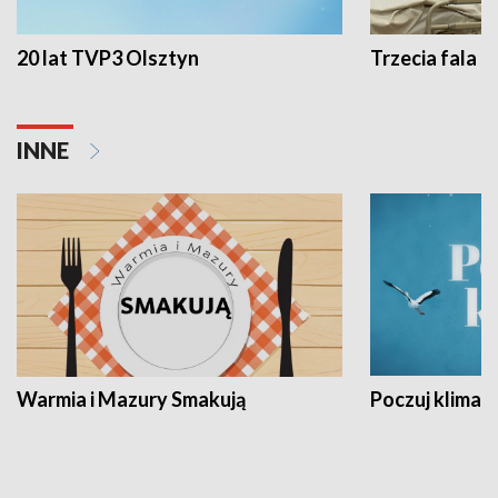
20 lat TVP3 Olsztyn
Trzecia fala -
INNE
Warmia i Mazury Smakują
Poczuj klimat