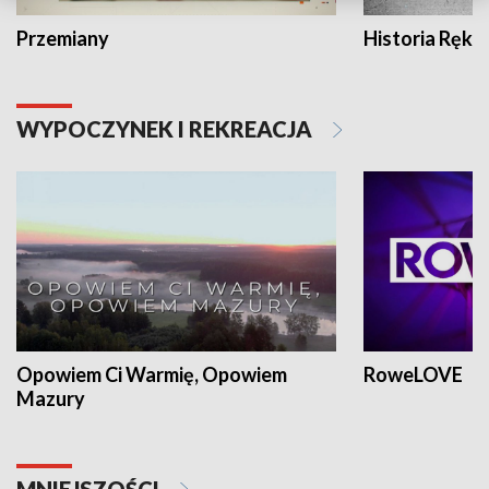
Przemiany
Historia Ręką
WYPOCZYNEK I REKREACJA
Opowiem Ci Warmię, Opowiem
RoweLOVE
Mazury
MNIEJSZOŚCI