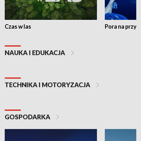
Czas w las
Pora na przyr
NAUKA I EDUKACJA
TECHNIKA I MOTORYZACJA
GOSPODARKA