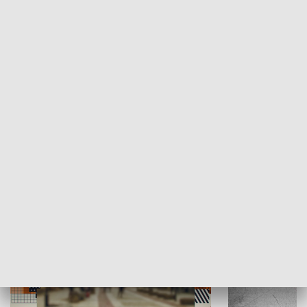
Moje miejsce
Winda region
HISTORIA