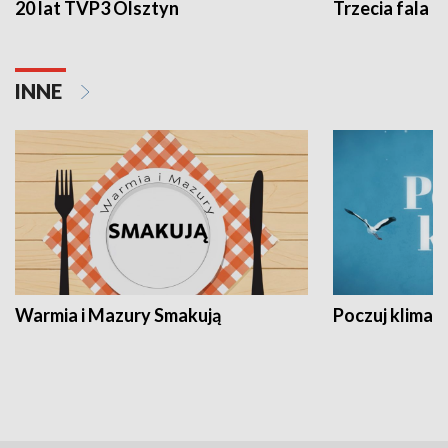
20 lat TVP3 Olsztyn
Trzecia fala -
INNE
Warmia i Mazury Smakują
Poczuj klimat