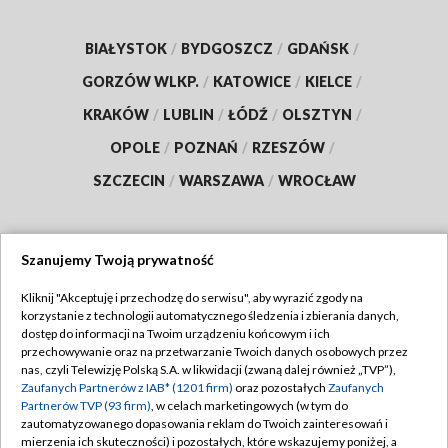
BIAŁYSTOK
/
BYDGOSZCZ
/
GDAŃSK
/
GORZÓW WLKP.
/
KATOWICE
/
KIELCE
/
KRAKÓW
/
LUBLIN
/
ŁÓDŹ
/
OLSZTYN
/
OPOLE
/
POZNAŃ
/
RZESZÓW
/
SZCZECIN
/
WARSZAWA
/
WROCŁAW
Szanujemy Twoją prywatność
Dołącz do nas:
Kliknij "Akceptuję i przechodzę do serwisu", aby wyrazić zgody na
korzystanie z technologii automatycznego śledzenia i zbierania danych,
TVP
dostęp do informacji na Twoim urządzeniu końcowym i ich
Abonament TVP
przechowywanie oraz na przetwarzanie Twoich danych osobowych przez
Regulamin TVP
nas, czyli Telewizję Polską S.A. w likwidacji (zwaną dalej również „TVP”),
Emisja w TVP
Zaufanych Partnerów z IAB* (1201 firm)
oraz pozostałych
Zaufanych
Polityka prywatności
Partnerów TVP (93 firm)
, w celach marketingowych (w tym do
Centrum informacji TVP
Moje zgody
zautomatyzowanego dopasowania reklam do Twoich zainteresowań i
mierzenia ich skuteczności) i pozostałych, które wskazujemy poniżej, a