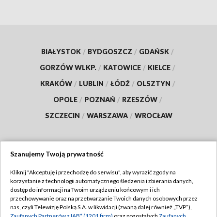
BIAŁYSTOK
/
BYDGOSZCZ
/
GDAŃSK
/
GORZÓW WLKP.
/
KATOWICE
/
KIELCE
/
KRAKÓW
/
LUBLIN
/
ŁÓDŹ
/
OLSZTYN
/
OPOLE
/
POZNAŃ
/
RZESZÓW
/
SZCZECIN
/
WARSZAWA
/
WROCŁAW
Szanujemy Twoją prywatność
Dołącz do nas:
Kliknij "Akceptuję i przechodzę do serwisu", aby wyrazić zgody na
korzystanie z technologii automatycznego śledzenia i zbierania danych,
TVP
dostęp do informacji na Twoim urządzeniu końcowym i ich
Abonament TVP
przechowywanie oraz na przetwarzanie Twoich danych osobowych przez
Regulamin TVP
nas, czyli Telewizję Polską S.A. w likwidacji (zwaną dalej również „TVP”),
Emisja w TVP
Zaufanych Partnerów z IAB* (1201 firm)
oraz pozostałych
Zaufanych
Polityka prywatności