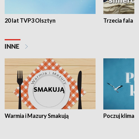
20 lat TVP3 Olsztyn
Trzecia fala -
INNE
Warmia i Mazury Smakują
Poczuj klimat