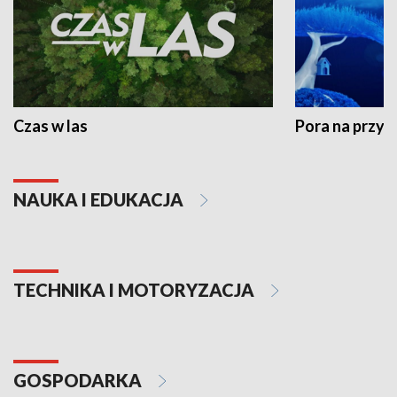
Czas w las
Pora na przyr
NAUKA I EDUKACJA
TECHNIKA I MOTORYZACJA
GOSPODARKA