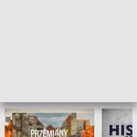
SPOŁECZEŃSTWO
Moje miejsce
Winda region
HISTORIA