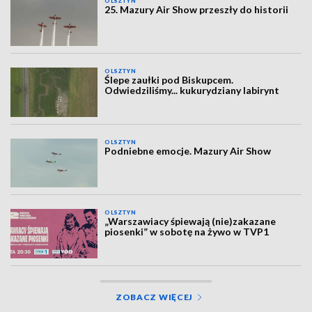
OLSZTYN
25. Mazury Air Show przeszły do historii
OLSZTYN
Ślepe zaułki pod Biskupcem.
Odwiedziliśmy... kukurydziany labirynt
OLSZTYN
Podniebne emocje. Mazury Air Show
OLSZTYN
„Warszawiacy śpiewają (nie)zakazane
piosenki” w sobotę na żywo w TVP1
ZOBACZ WIĘCEJ