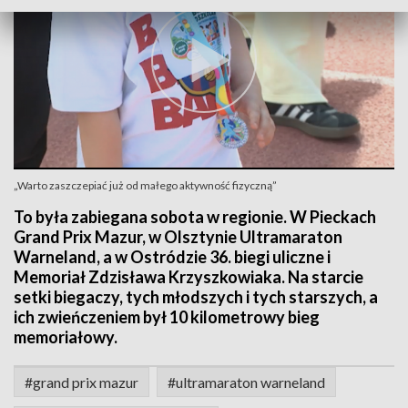
„Warto zaszczepiać już od małego aktywność fizyczną”
To była zabiegana sobota w regionie. W Pieckach
Grand Prix Mazur, w Olsztynie Ultramaraton
Warneland, a w Ostródzie 36. biegi uliczne i
Memoriał Zdzisława Krzyszkowiaka. Na starcie
setki biegaczy, tych młodszych i tych starszych, a
ich zwieńczeniem był 10 kilometrowy bieg
memoriałowy.
#grand prix mazur
#ultramaraton warneland