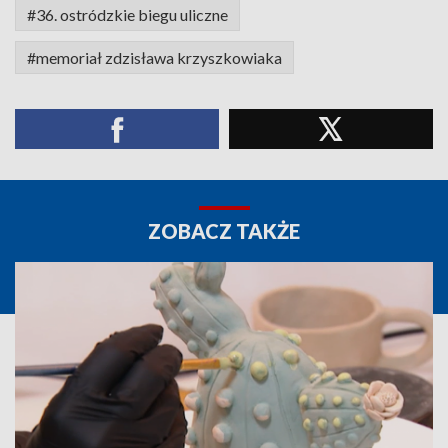
#36. ostródzkie biegu uliczne
#memoriał zdzisława krzyszkowiaka
ZOBACZ TAKŻE