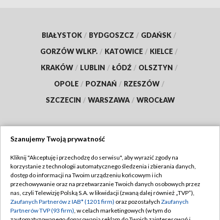
BIAŁYSTOK
/
BYDGOSZCZ
/
GDAŃSK
/
GORZÓW WLKP.
/
KATOWICE
/
KIELCE
/
KRAKÓW
/
LUBLIN
/
ŁÓDŹ
/
OLSZTYN
/
OPOLE
/
POZNAŃ
/
RZESZÓW
/
SZCZECIN
/
WARSZAWA
/
WROCŁAW
Szanujemy Twoją prywatność
Dołącz do nas:
Kliknij "Akceptuję i przechodzę do serwisu", aby wyrazić zgody na
korzystanie z technologii automatycznego śledzenia i zbierania danych,
TVP
dostęp do informacji na Twoim urządzeniu końcowym i ich
Abonament TVP
przechowywanie oraz na przetwarzanie Twoich danych osobowych przez
Regulamin TVP
nas, czyli Telewizję Polską S.A. w likwidacji (zwaną dalej również „TVP”),
Emisja w TVP
Polityka prywatności
Zaufanych Partnerów z IAB* (1201 firm)
oraz pozostałych
Zaufanych
Partnerów TVP (93 firm)
, w celach marketingowych (w tym do
Centrum informacji TVP
Moje zgody
zautomatyzowanego dopasowania reklam do Twoich zainteresowań i