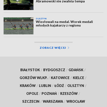
Abramowski nie zwalnia tempa
OLSZTYN
Wiosłowali na medal. Worek medali
młodych kajakarzy z regionu
ZOBACZ WIĘCEJ
BIAŁYSTOK
/
BYDGOSZCZ
/
GDAŃSK
/
GORZÓW WLKP.
/
KATOWICE
/
KIELCE
/
KRAKÓW
/
LUBLIN
/
ŁÓDŹ
/
OLSZTYN
/
OPOLE
/
POZNAŃ
/
RZESZÓW
/
SZCZECIN
/
WARSZAWA
/
WROCŁAW