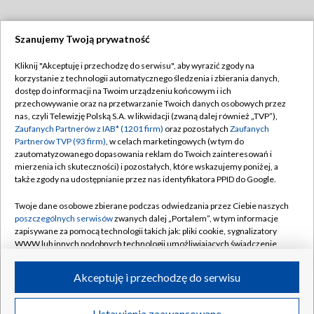
Szanujemy Twoją prywatność
Dołącz do nas:
Kliknij "Akceptuję i przechodzę do serwisu", aby wyrazić zgody na
korzystanie z technologii automatycznego śledzenia i zbierania danych,
TVP
dostęp do informacji na Twoim urządzeniu końcowym i ich
Abonament TVP
przechowywanie oraz na przetwarzanie Twoich danych osobowych przez
Regulamin TVP
nas, czyli Telewizję Polską S.A. w likwidacji (zwaną dalej również „TVP”),
Emisja w TVP
Polityka prywatności
Zaufanych Partnerów z IAB* (1201 firm)
oraz pozostałych
Zaufanych
Partnerów TVP (93 firm)
, w celach marketingowych (w tym do
Centrum informacji TVP
Moje zgody
zautomatyzowanego dopasowania reklam do Twoich zainteresowań i
mierzenia ich skuteczności) i pozostałych, które wskazujemy poniżej, a
Naziemna Telewizja Cyfrowa
Pomoc
także zgody na udostępnianie przez nas identyfikatora PPID do Google.
Sklep TVP
Biuro reklamy
Twoje dane osobowe zbierane podczas odwiedzania przez Ciebie naszych
Rada Programowa
Kontakt
poszczególnych serwisów
zwanych dalej „Portalem”, w tym informacje
zapisywane za pomocą technologii takich jak: pliki cookie, sygnalizatory
System NOS
WWW lub innych podobnych technologii umożliwiających świadczenie
dopasowanych i bezpiecznych usług, personalizację treści oraz reklam,
Informacje o nadawcy
Kanały
udostępnianie funkcji mediów społecznościowych oraz analizowanie
Akceptuję i przechodzę do serwisu
ruchu w Internecie.
Program dla prasy
©2026 Telewizja Polska S.A. w likwidacji
Biuro Reklamy
Twoje dane osobowe zbierane podczas odwiedzania przez Ciebie
Ustawienia zaawansowane