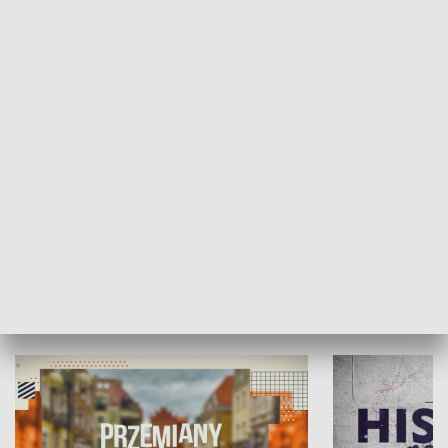
SPOŁECZEŃSTWO
Moje miejsce
Winda region
HISTORIA