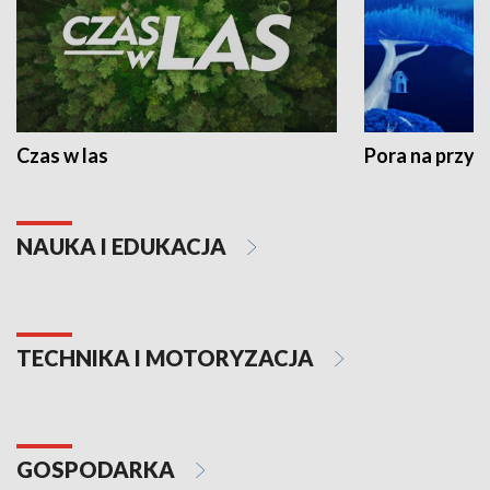
Czas w las
Pora na przyr
NAUKA I EDUKACJA
TECHNIKA I MOTORYZACJA
GOSPODARKA