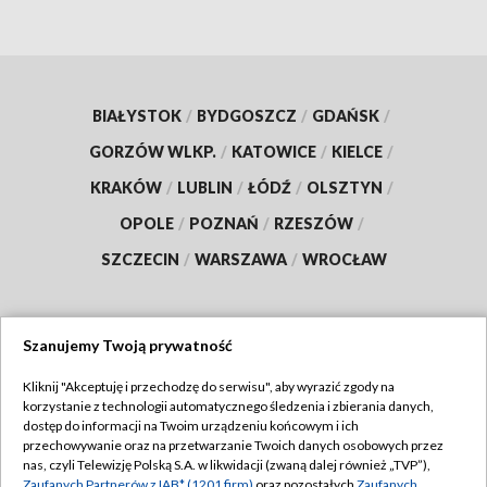
BIAŁYSTOK
/
BYDGOSZCZ
/
GDAŃSK
/
GORZÓW WLKP.
/
KATOWICE
/
KIELCE
/
KRAKÓW
/
LUBLIN
/
ŁÓDŹ
/
OLSZTYN
/
OPOLE
/
POZNAŃ
/
RZESZÓW
/
SZCZECIN
/
WARSZAWA
/
WROCŁAW
Szanujemy Twoją prywatność
Dołącz do nas:
Kliknij "Akceptuję i przechodzę do serwisu", aby wyrazić zgody na
korzystanie z technologii automatycznego śledzenia i zbierania danych,
TVP
dostęp do informacji na Twoim urządzeniu końcowym i ich
Abonament TVP
przechowywanie oraz na przetwarzanie Twoich danych osobowych przez
Regulamin TVP
nas, czyli Telewizję Polską S.A. w likwidacji (zwaną dalej również „TVP”),
Emisja w TVP
Zaufanych Partnerów z IAB* (1201 firm)
oraz pozostałych
Zaufanych
Polityka prywatności