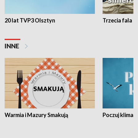
20 lat TVP3 Olsztyn
Trzecia fala -
INNE
Warmia i Mazury Smakują
Poczuj klimat