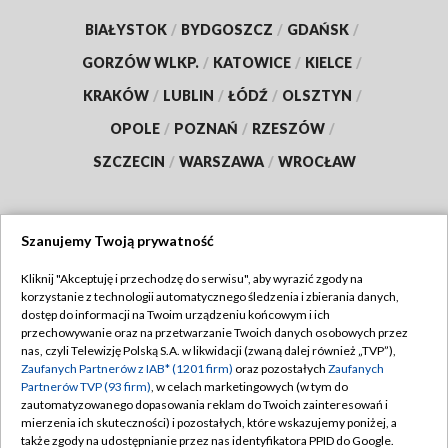
BIAŁYSTOK
/
BYDGOSZCZ
/
GDAŃSK
/
GORZÓW WLKP.
/
KATOWICE
/
KIELCE
/
KRAKÓW
/
LUBLIN
/
ŁÓDŹ
/
OLSZTYN
/
OPOLE
/
POZNAŃ
/
RZESZÓW
/
SZCZECIN
/
WARSZAWA
/
WROCŁAW
Szanujemy Twoją prywatność
Dołącz do nas:
Kliknij "Akceptuję i przechodzę do serwisu", aby wyrazić zgody na
korzystanie z technologii automatycznego śledzenia i zbierania danych,
TVP
dostęp do informacji na Twoim urządzeniu końcowym i ich
Abonament TVP
przechowywanie oraz na przetwarzanie Twoich danych osobowych przez
Regulamin TVP
nas, czyli Telewizję Polską S.A. w likwidacji (zwaną dalej również „TVP”),
Emisja w TVP
Zaufanych Partnerów z IAB* (1201 firm)
oraz pozostałych
Zaufanych
Polityka prywatności
Partnerów TVP (93 firm)
, w celach marketingowych (w tym do
Centrum informacji TVP
Moje zgody
zautomatyzowanego dopasowania reklam do Twoich zainteresowań i
mierzenia ich skuteczności) i pozostałych, które wskazujemy poniżej, a
Naziemna Telewizja Cyfrowa
Pomoc
także zgody na udostępnianie przez nas identyfikatora PPID do Google.