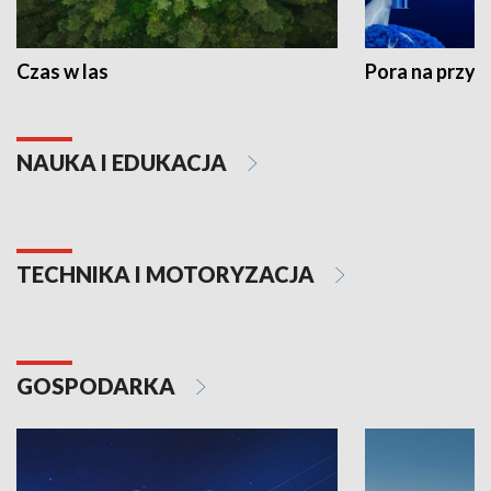
Czas w las
Pora na przyr
NAUKA I EDUKACJA
TECHNIKA I MOTORYZACJA
GOSPODARKA