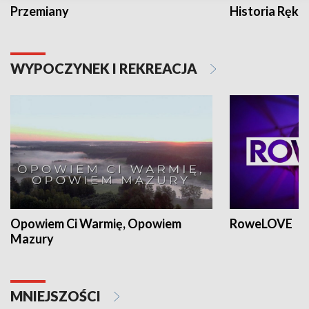
Przemiany
Historia Ręką
WYPOCZYNEK I REKREACJA
Opowiem Ci Warmię, Opowiem
RoweLOVE
Mazury
MNIEJSZOŚCI