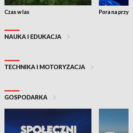
Czas w las
Pora na przyr
NAUKA I EDUKACJA
TECHNIKA I MOTORYZACJA
GOSPODARKA