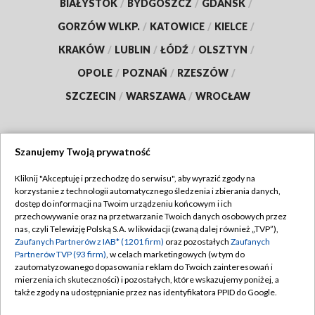
BIAŁYSTOK
/
BYDGOSZCZ
/
GDAŃSK
/
GORZÓW WLKP.
/
KATOWICE
/
KIELCE
/
KRAKÓW
/
LUBLIN
/
ŁÓDŹ
/
OLSZTYN
/
OPOLE
/
POZNAŃ
/
RZESZÓW
/
SZCZECIN
/
WARSZAWA
/
WROCŁAW
Szanujemy Twoją prywatność
Dołącz do nas:
Kliknij "Akceptuję i przechodzę do serwisu", aby wyrazić zgody na
korzystanie z technologii automatycznego śledzenia i zbierania danych,
TVP
dostęp do informacji na Twoim urządzeniu końcowym i ich
Abonament TVP
przechowywanie oraz na przetwarzanie Twoich danych osobowych przez
Regulamin TVP
nas, czyli Telewizję Polską S.A. w likwidacji (zwaną dalej również „TVP”),
Emisja w TVP
Zaufanych Partnerów z IAB* (1201 firm)
oraz pozostałych
Zaufanych
Polityka prywatności
Partnerów TVP (93 firm)
, w celach marketingowych (w tym do
Centrum informacji TVP
Moje zgody
zautomatyzowanego dopasowania reklam do Twoich zainteresowań i
mierzenia ich skuteczności) i pozostałych, które wskazujemy poniżej, a
Naziemna Telewizja Cyfrowa
Pomoc
także zgody na udostępnianie przez nas identyfikatora PPID do Google.
Sklep TVP
Biuro reklamy