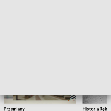
Moje miejsce
Winda region
HISTORIA
Przemiany
Historia Ręką