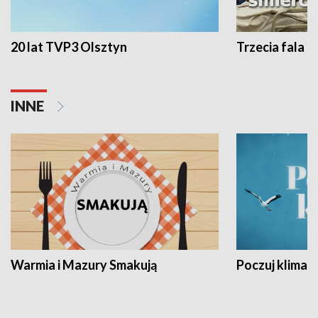
20 lat TVP3 Olsztyn
Trzecia fala -
INNE
Warmia i Mazury Smakują
Poczuj klimat