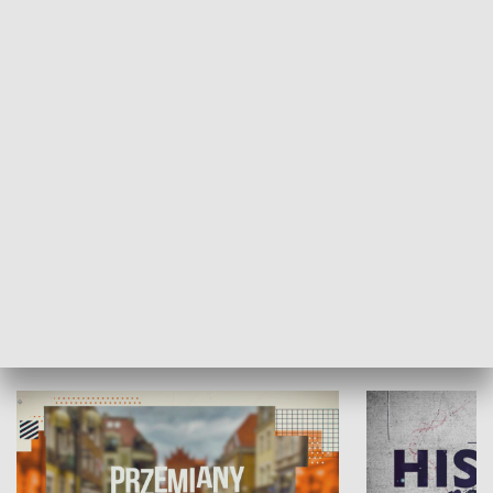
SPOŁECZEŃSTWO
Moje miejsce
Winda region
HISTORIA