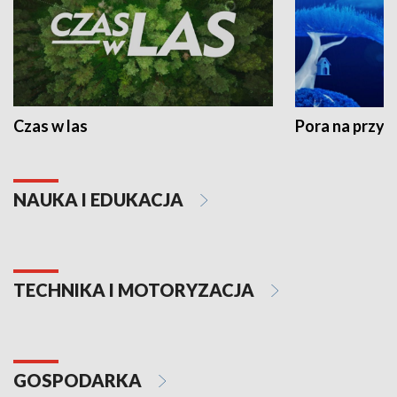
Czas w las
Pora na przyr
NAUKA I EDUKACJA
TECHNIKA I MOTORYZACJA
GOSPODARKA