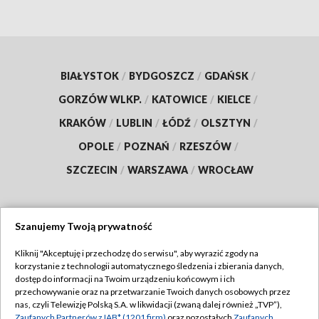
BIAŁYSTOK
/
BYDGOSZCZ
/
GDAŃSK
/
GORZÓW WLKP.
/
KATOWICE
/
KIELCE
/
KRAKÓW
/
LUBLIN
/
ŁÓDŹ
/
OLSZTYN
/
OPOLE
/
POZNAŃ
/
RZESZÓW
/
SZCZECIN
/
WARSZAWA
/
WROCŁAW
Szanujemy Twoją prywatność
Dołącz do nas:
Kliknij "Akceptuję i przechodzę do serwisu", aby wyrazić zgody na
korzystanie z technologii automatycznego śledzenia i zbierania danych,
TVP
dostęp do informacji na Twoim urządzeniu końcowym i ich
Abonament TVP
przechowywanie oraz na przetwarzanie Twoich danych osobowych przez
Regulamin TVP
nas, czyli Telewizję Polską S.A. w likwidacji (zwaną dalej również „TVP”),
Emisja w TVP
Zaufanych Partnerów z IAB* (1201 firm)
oraz pozostałych
Zaufanych
Polityka prywatności