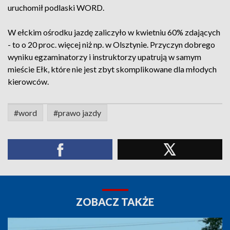
uruchomił podlaski WORD.
W ełckim ośrodku jazdę zaliczyło w kwietniu 60% zdających
- to o 20 proc. więcej niż np. w Olsztynie. Przyczyn dobrego
wyniku egzaminatorzy i instruktorzy upatrują w samym
mieście Ełk, które nie jest zbyt skomplikowane dla młodych
kierowców.
#word
#prawo jazdy
ZOBACZ TAKŻE