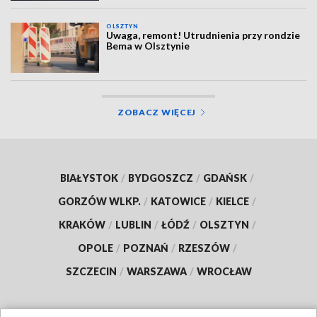
OLSZTYN
Uwaga, remont! Utrudnienia przy rondzie
Bema w Olsztynie
ZOBACZ WIĘCEJ
BIAŁYSTOK
/
BYDGOSZCZ
/
GDAŃSK
/
GORZÓW WLKP.
/
KATOWICE
/
KIELCE
/
KRAKÓW
/
LUBLIN
/
ŁÓDŹ
/
OLSZTYN
/
OPOLE
/
POZNAŃ
/
RZESZÓW
/
SZCZECIN
/
WARSZAWA
/
WROCŁAW