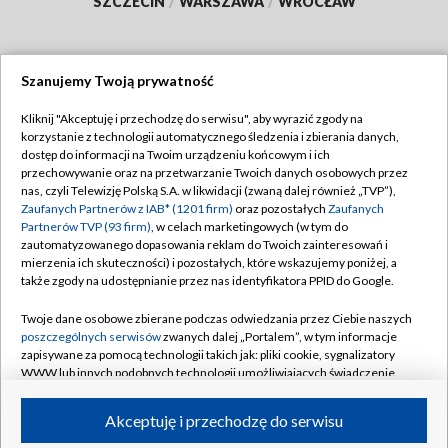
SZCZECIN
/
WARSZAWA
/
WROCŁAW
Szanujemy Twoją prywatność
Dołącz do nas:
Kliknij "Akceptuję i przechodzę do serwisu", aby wyrazić zgody na
korzystanie z technologii automatycznego śledzenia i zbierania danych,
TVP
dostęp do informacji na Twoim urządzeniu końcowym i ich
Abonament TVP
przechowywanie oraz na przetwarzanie Twoich danych osobowych przez
Regulamin TVP
nas, czyli Telewizję Polską S.A. w likwidacji (zwaną dalej również „TVP”),
Emisja w TVP
Polityka prywatności
Zaufanych Partnerów z IAB* (1201 firm)
oraz pozostałych
Zaufanych
Partnerów TVP (93 firm)
, w celach marketingowych (w tym do
Centrum informacji TVP
Moje zgody
zautomatyzowanego dopasowania reklam do Twoich zainteresowań i
mierzenia ich skuteczności) i pozostałych, które wskazujemy poniżej, a
Naziemna Telewizja Cyfrowa
Pomoc
także zgody na udostępnianie przez nas identyfikatora PPID do Google.
Sklep TVP
Biuro reklamy
Twoje dane osobowe zbierane podczas odwiedzania przez Ciebie naszych
Rada Programowa
Kontakt
poszczególnych serwisów
zwanych dalej „Portalem”, w tym informacje
zapisywane za pomocą technologii takich jak: pliki cookie, sygnalizatory
System NOS
WWW lub innych podobnych technologii umożliwiających świadczenie
dopasowanych i bezpiecznych usług, personalizację treści oraz reklam,
Informacje o nadawcy
Kanały
udostępnianie funkcji mediów społecznościowych oraz analizowanie
Akceptuję i przechodzę do serwisu
ruchu w Internecie.
Program dla prasy