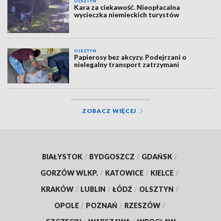
OLSZTYN
Kara za ciekawość. Nieopłacalna
wycieczka niemieckich turystów
OLSZTYN
Papierosy bez akcyzy. Podejrzani o
nielegalny transport zatrzymani
ZOBACZ WIĘCEJ
BIAŁYSTOK
/
BYDGOSZCZ
/
GDAŃSK
/
GORZÓW WLKP.
/
KATOWICE
/
KIELCE
/
KRAKÓW
/
LUBLIN
/
ŁÓDŹ
/
OLSZTYN
/
OPOLE
/
POZNAŃ
/
RZESZÓW
/