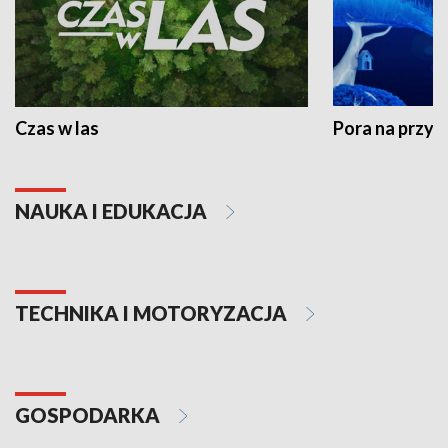
Czas w las
Pora na przyr
NAUKA I EDUKACJA
TECHNIKA I MOTORYZACJA
GOSPODARKA