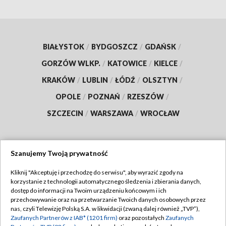
BIAŁYSTOK
/
BYDGOSZCZ
/
GDAŃSK
/
GORZÓW WLKP.
/
KATOWICE
/
KIELCE
/
KRAKÓW
/
LUBLIN
/
ŁÓDŹ
/
OLSZTYN
/
OPOLE
/
POZNAŃ
/
RZESZÓW
/
SZCZECIN
/
WARSZAWA
/
WROCŁAW
Szanujemy Twoją prywatność
Dołącz do nas:
Kliknij "Akceptuję i przechodzę do serwisu", aby wyrazić zgody na
korzystanie z technologii automatycznego śledzenia i zbierania danych,
TVP
dostęp do informacji na Twoim urządzeniu końcowym i ich
Abonament TVP
przechowywanie oraz na przetwarzanie Twoich danych osobowych przez
Regulamin TVP
nas, czyli Telewizję Polską S.A. w likwidacji (zwaną dalej również „TVP”),
Emisja w TVP
Zaufanych Partnerów z IAB* (1201 firm)
oraz pozostałych
Zaufanych
Polityka prywatności