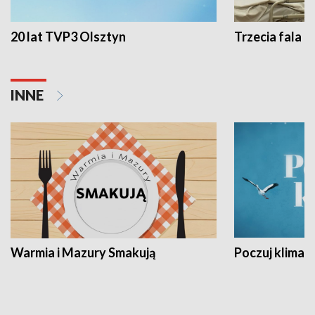
20 lat TVP3 Olsztyn
Trzecia fala -
INNE
Warmia i Mazury Smakują
Poczuj klimat