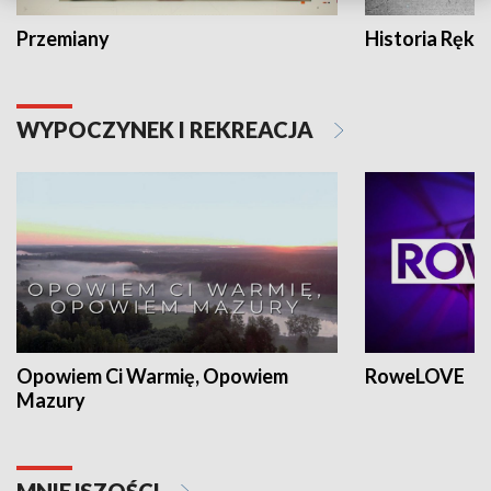
Przemiany
Historia Ręką
WYPOCZYNEK I REKREACJA
Opowiem Ci Warmię, Opowiem
RoweLOVE
Mazury
MNIEJSZOŚCI