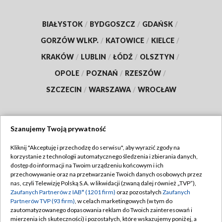
BIAŁYSTOK
/
BYDGOSZCZ
/
GDAŃSK
/
GORZÓW WLKP.
/
KATOWICE
/
KIELCE
/
KRAKÓW
/
LUBLIN
/
ŁÓDŹ
/
OLSZTYN
/
OPOLE
/
POZNAŃ
/
RZESZÓW
/
SZCZECIN
/
WARSZAWA
/
WROCŁAW
Szanujemy Twoją prywatność
Dołącz do nas:
Kliknij "Akceptuję i przechodzę do serwisu", aby wyrazić zgody na
korzystanie z technologii automatycznego śledzenia i zbierania danych,
TVP
dostęp do informacji na Twoim urządzeniu końcowym i ich
Abonament TVP
przechowywanie oraz na przetwarzanie Twoich danych osobowych przez
Regulamin TVP
nas, czyli Telewizję Polską S.A. w likwidacji (zwaną dalej również „TVP”),
Emisja w TVP
Zaufanych Partnerów z IAB* (1201 firm)
oraz pozostałych
Zaufanych
Polityka prywatności
Partnerów TVP (93 firm)
, w celach marketingowych (w tym do
Centrum informacji TVP
Moje zgody
zautomatyzowanego dopasowania reklam do Twoich zainteresowań i
mierzenia ich skuteczności) i pozostałych, które wskazujemy poniżej, a