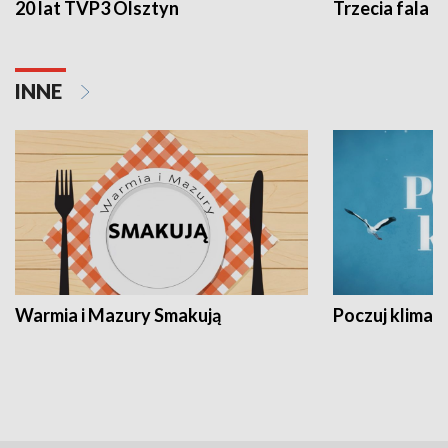
20 lat TVP3 Olsztyn
Trzecia fala -
INNE
Warmia i Mazury Smakują
Poczuj klimat