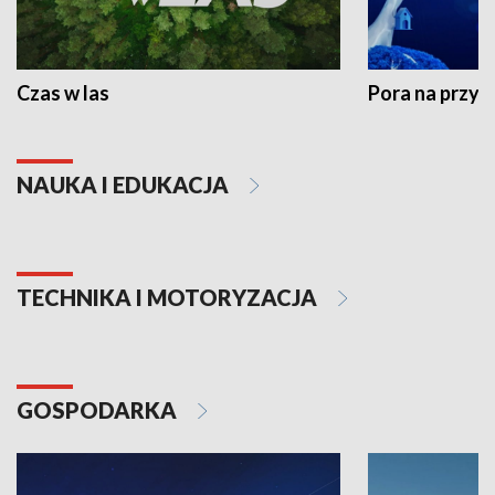
Czas w las
Pora na przyr
NAUKA I EDUKACJA
TECHNIKA I MOTORYZACJA
GOSPODARKA