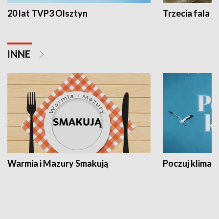
20 lat TVP3 Olsztyn
Trzecia fala -
INNE
Warmia i Mazury Smakują
Poczuj klimat