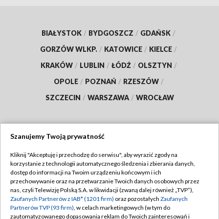
BIAŁYSTOK
/
BYDGOSZCZ
/
GDAŃSK
/
GORZÓW WLKP.
/
KATOWICE
/
KIELCE
/
KRAKÓW
/
LUBLIN
/
ŁÓDŹ
/
OLSZTYN
/
OPOLE
/
POZNAŃ
/
RZESZÓW
/
SZCZECIN
/
WARSZAWA
/
WROCŁAW
Szanujemy Twoją prywatność
Dołącz do nas:
Kliknij "Akceptuję i przechodzę do serwisu", aby wyrazić zgody na
korzystanie z technologii automatycznego śledzenia i zbierania danych,
TVP
dostęp do informacji na Twoim urządzeniu końcowym i ich
Abonament TVP
przechowywanie oraz na przetwarzanie Twoich danych osobowych przez
Regulamin TVP
nas, czyli Telewizję Polską S.A. w likwidacji (zwaną dalej również „TVP”),
Emisja w TVP
Zaufanych Partnerów z IAB* (1201 firm)
oraz pozostałych
Zaufanych
Polityka prywatności
Partnerów TVP (93 firm)
, w celach marketingowych (w tym do
Centrum informacji TVP
Moje zgody
zautomatyzowanego dopasowania reklam do Twoich zainteresowań i