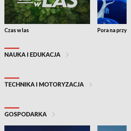
Czas w las
Pora na przyr
NAUKA I EDUKACJA
TECHNIKA I MOTORYZACJA
GOSPODARKA