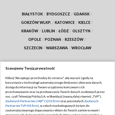
BIAŁYSTOK
/
BYDGOSZCZ
/
GDAŃSK
/
GORZÓW WLKP.
/
KATOWICE
/
KIELCE
/
KRAKÓW
/
LUBLIN
/
ŁÓDŹ
/
OLSZTYN
/
OPOLE
/
POZNAŃ
/
RZESZÓW
/
SZCZECIN
/
WARSZAWA
/
WROCŁAW
Szanujemy Twoją prywatność
Dołącz do nas:
Kliknij "Akceptuję i przechodzę do serwisu", aby wyrazić zgody na
korzystanie z technologii automatycznego śledzenia i zbierania danych,
TVP
dostęp do informacji na Twoim urządzeniu końcowym i ich
Abonament TVP
przechowywanie oraz na przetwarzanie Twoich danych osobowych przez
Regulamin TVP
nas, czyli Telewizję Polską S.A. w likwidacji (zwaną dalej również „TVP”),
Emisja w TVP
Zaufanych Partnerów z IAB* (1201 firm)
oraz pozostałych
Zaufanych
Polityka prywatności
Partnerów TVP (93 firm)
, w celach marketingowych (w tym do
Centrum informacji TVP
Moje zgody
zautomatyzowanego dopasowania reklam do Twoich zainteresowań i
mierzenia ich skuteczności) i pozostałych, które wskazujemy poniżej, a