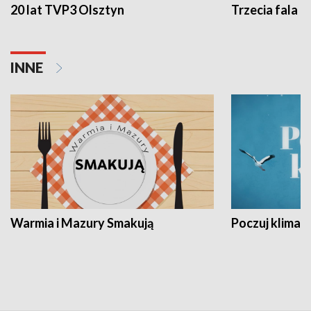
20 lat TVP3 Olsztyn
Trzecia fala -
INNE
Warmia i Mazury Smakują
Poczuj klimat