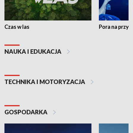
Czas w las
Pora na przyr
NAUKA I EDUKACJA
TECHNIKA I MOTORYZACJA
GOSPODARKA