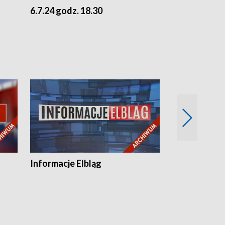
6.7.24 godz. 18.30
5.7.24 godz. 
Informacje Elbląg
Wstaje nowy