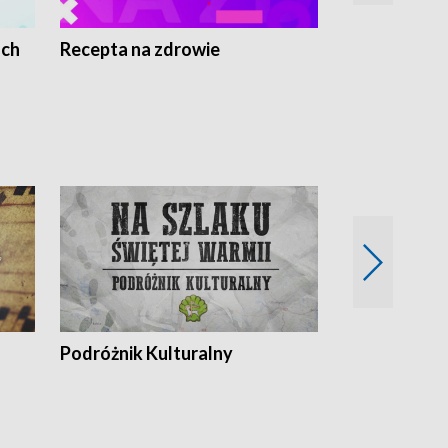
ach
Recepta na zdrowie
Wybieram z
Podróżnik Kulturalny
Okolice Szla