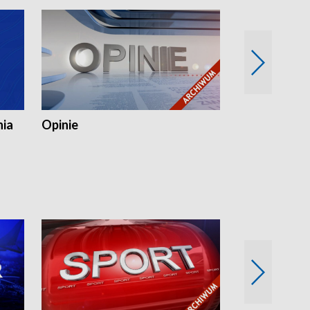
nia
Opinie
Opinie Elblą