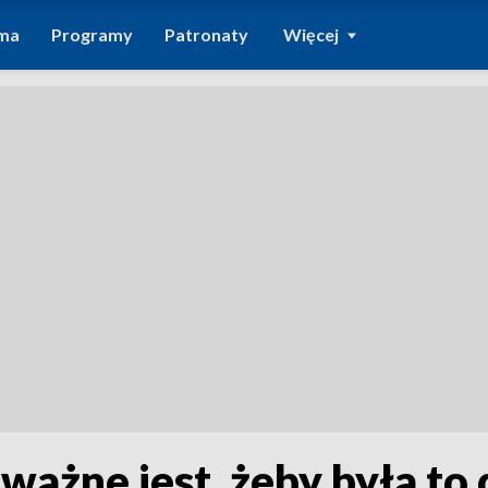
ma
Programy
Patronaty
Więcej
 ważne jest, żeby była t