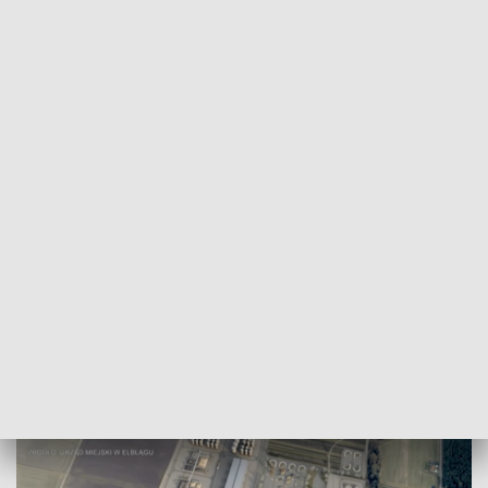
POWRÓT DO
OLSZTYN
TVP REGIONY
Brama na Bałtyk. Przygotowania do
rozbudowy Portu Morskiego w Elblągu
2026-02-11
RS, MiK