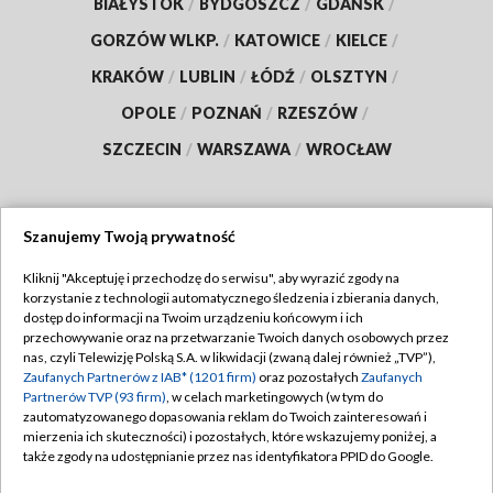
BIAŁYSTOK
/
BYDGOSZCZ
/
GDAŃSK
/
GORZÓW WLKP.
/
KATOWICE
/
KIELCE
/
KRAKÓW
/
LUBLIN
/
ŁÓDŹ
/
OLSZTYN
/
OPOLE
/
POZNAŃ
/
RZESZÓW
/
SZCZECIN
/
WARSZAWA
/
WROCŁAW
Szanujemy Twoją prywatność
Dołącz do nas:
Kliknij "Akceptuję i przechodzę do serwisu", aby wyrazić zgody na
korzystanie z technologii automatycznego śledzenia i zbierania danych,
TVP
dostęp do informacji na Twoim urządzeniu końcowym i ich
Abonament TVP
przechowywanie oraz na przetwarzanie Twoich danych osobowych przez
Regulamin TVP
nas, czyli Telewizję Polską S.A. w likwidacji (zwaną dalej również „TVP”),
Emisja w TVP
Polityka prywatności
Zaufanych Partnerów z IAB* (1201 firm)
oraz pozostałych
Zaufanych
Partnerów TVP (93 firm)
, w celach marketingowych (w tym do
Centrum informacji TVP
Moje zgody
zautomatyzowanego dopasowania reklam do Twoich zainteresowań i
mierzenia ich skuteczności) i pozostałych, które wskazujemy poniżej, a
Naziemna Telewizja Cyfrowa
Pomoc
także zgody na udostępnianie przez nas identyfikatora PPID do Google.
Sklep TVP
Biuro reklamy