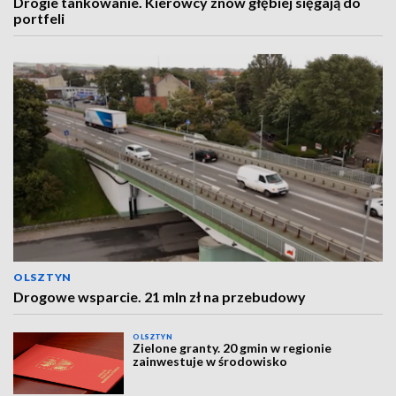
Drogie tankowanie. Kierowcy znów głębiej sięgają do
portfeli
OLSZTYN
Drogowe wsparcie. 21 mln zł na przebudowy
OLSZTYN
Zielone granty. 20 gmin w regionie
zainwestuje w środowisko