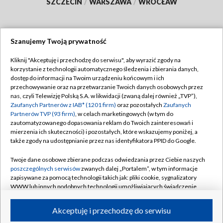
SZCZECIN
/
WARSZAWA
/
WROCŁAW
Szanujemy Twoją prywatność
Dołącz do nas:
Kliknij "Akceptuję i przechodzę do serwisu", aby wyrazić zgody na
korzystanie z technologii automatycznego śledzenia i zbierania danych,
TVP
dostęp do informacji na Twoim urządzeniu końcowym i ich
Abonament TVP
przechowywanie oraz na przetwarzanie Twoich danych osobowych przez
Regulamin TVP
nas, czyli Telewizję Polską S.A. w likwidacji (zwaną dalej również „TVP”),
Emisja w TVP
Polityka prywatności
Zaufanych Partnerów z IAB* (1201 firm)
oraz pozostałych
Zaufanych
Partnerów TVP (93 firm)
, w celach marketingowych (w tym do
Centrum informacji TVP
Moje zgody
zautomatyzowanego dopasowania reklam do Twoich zainteresowań i
mierzenia ich skuteczności) i pozostałych, które wskazujemy poniżej, a
Naziemna Telewizja Cyfrowa
Pomoc
także zgody na udostępnianie przez nas identyfikatora PPID do Google.
Sklep TVP
Biuro reklamy
Twoje dane osobowe zbierane podczas odwiedzania przez Ciebie naszych
Rada Programowa
Kontakt
poszczególnych serwisów
zwanych dalej „Portalem”, w tym informacje
zapisywane za pomocą technologii takich jak: pliki cookie, sygnalizatory
System NOS
WWW lub innych podobnych technologii umożliwiających świadczenie
dopasowanych i bezpiecznych usług, personalizację treści oraz reklam,
Informacje o nadawcy
Kanały
udostępnianie funkcji mediów społecznościowych oraz analizowanie
Akceptuję i przechodzę do serwisu
ruchu w Internecie.
Program dla prasy