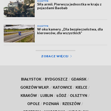
OLSZTYN
Siła armii. Pierwsza jednostka w kraju z
pojazdami Baobab
OLSZTYN
W oku kamery. „Dla bezpieczeństwa, dla
kierowców, dla wszystkich”
ZOBACZ WIĘCEJ
BIAŁYSTOK
/
BYDGOSZCZ
/
GDAŃSK
/
GORZÓW WLKP.
/
KATOWICE
/
KIELCE
/
KRAKÓW
/
LUBLIN
/
ŁÓDŹ
/
OLSZTYN
/
OPOLE
/
POZNAŃ
/
RZESZÓW
/