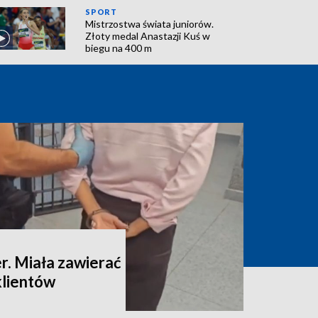
SPORT
Mistrzostwa świata juniorów.
Złoty medal Anastazji Kuś w
biegu na 400 m
. Miała zawierać
klientów