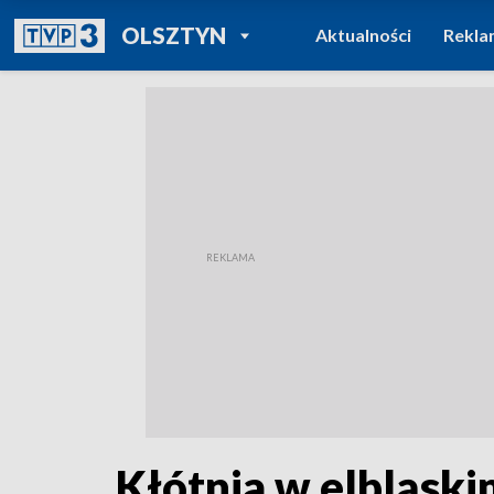
POWRÓT DO
OLSZTYN
Aktualności
Rekla
TVP REGIONY
Kłótnia w elbląski