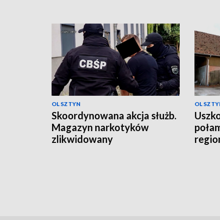
OLSZTYN
OLSZTY
Skoordynowana akcja służb.
Uszko
Magazyn narkotyków
połam
zlikwidowany
regio
grad