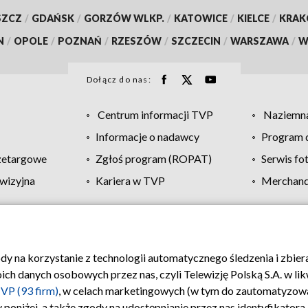
SZCZ
/
GDAŃSK
/
GORZÓW WLKP.
/
KATOWICE
/
KIELCE
/
KRA
N
/
OPOLE
/
POZNAŃ
/
RZESZÓW
/
SZCZECIN
/
WARSZAWA
/
W
Dołącz do nas:
Centrum informacji TVP
Naziemna
Informacje o nadawcy
Program d
zetargowe
Zgłoś program (ROPAT)
Serwis fo
wizyjna
Kariera w TVP
Merchandi
Polityka prywatności
Moje zgody
Pomoc
Biuro re
ody na korzystanie z technologii automatycznego śledzenia i zbie
 danych osobowych przez nas, czyli Telewizję Polską S.A. w likw
VP (93 firm)
, w celach marketingowych (w tym do zautomatyzow
 poniżej, a także zgody na udostępnianie przez nas identyfikator