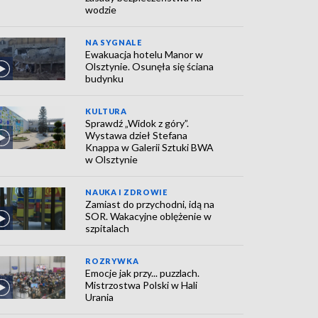
wodzie
NA SYGNALE
Ewakuacja hotelu Manor w
Olsztynie. Osunęła się ściana
budynku
KULTURA
Sprawdź „Widok z góry”.
Wystawa dzieł Stefana
Knappa w Galerii Sztuki BWA
w Olsztynie
NAUKA I ZDROWIE
Zamiast do przychodni, idą na
SOR. Wakacyjne oblężenie w
szpitalach
ROZRYWKA
Emocje jak przy... puzzlach.
Mistrzostwa Polski w Hali
Urania