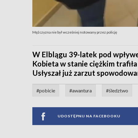
Mężczyzna nie był wcześniej notowany przez policję
W Elblągu 39-latek pod wpływe
Kobieta w stanie ciężkim trafiła
Usłyszał już zarzut spowodowan
#pobicie
#awantura
#śledztwo
UDOSTĘPNIJ NA FACEBOOKU