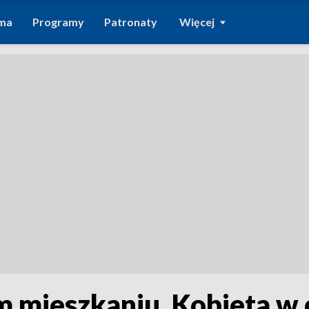
ma
Programy
Patronaty
Więcej
m mieszkaniu. Kobieta w 