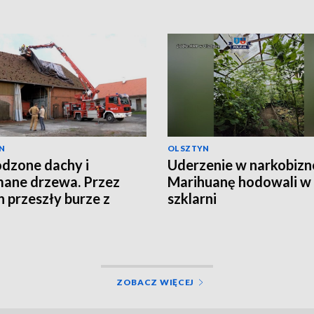
N
OLSZTYN
dzone dachy i
Uderzenie w narkobizn
ane drzewa. Przez
Marihuanę hodowali w
n przeszły burze z
szklarni
em
ZOBACZ WIĘCEJ