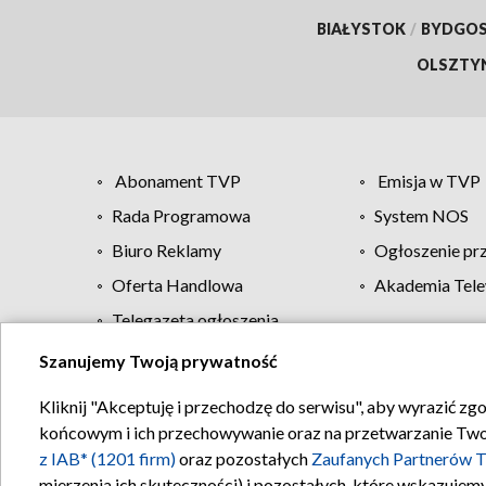
BIAŁYSTOK
/
BYDGO
OLSZTY
Abonament TVP
Emisja w TVP
Rada Programowa
System NOS
Biuro Reklamy
Ogłoszenie pr
Oferta Handlowa
Akademia Tele
Telegazeta ogłoszenia
Szanujemy Twoją prywatność
Regulamin TVP
Kliknij "Akceptuję i przechodzę do serwisu", aby wyrazić zg
końcowym i ich przechowywanie oraz na przetwarzanie Twoich
z IAB* (1201 firm)
oraz pozostałych
Zaufanych Partnerów T
mierzenia ich skuteczności) i pozostałych, które wskazujemy