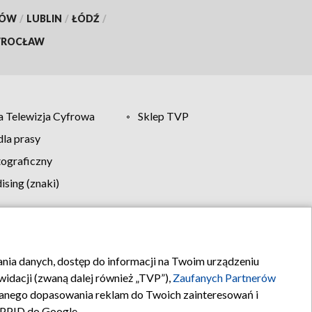
KÓW
/
LUBLIN
/
ŁÓDŹ
/
ROCŁAW
 Telewizja Cyfrowa
Sklep TVP
la prasy
tograficzny
sing (znaki)
klamy
Kontakt
rania danych, dostęp do informacji na Twoim urządzeniu
idacji (zwaną dalej również „TVP”),
Zaufanych Partnerów
anego dopasowania reklam do Twoich zainteresowań i
a PPID do Google.