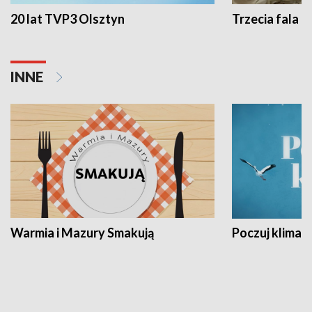
20 lat TVP3 Olsztyn
Trzecia fala -
INNE
Warmia i Mazury Smakują
Poczuj klimat