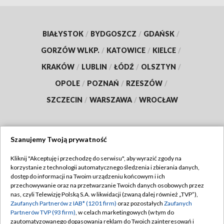
BIAŁYSTOK
/
BYDGOSZCZ
/
GDAŃSK
/
GORZÓW WLKP.
/
KATOWICE
/
KIELCE
/
KRAKÓW
/
LUBLIN
/
ŁÓDŹ
/
OLSZTYN
/
OPOLE
/
POZNAŃ
/
RZESZÓW
/
SZCZECIN
/
WARSZAWA
/
WROCŁAW
Szanujemy Twoją prywatność
Dołącz do nas:
Kliknij "Akceptuję i przechodzę do serwisu", aby wyrazić zgody na
korzystanie z technologii automatycznego śledzenia i zbierania danych,
TVP
dostęp do informacji na Twoim urządzeniu końcowym i ich
Abonament TVP
przechowywanie oraz na przetwarzanie Twoich danych osobowych przez
Regulamin TVP
nas, czyli Telewizję Polską S.A. w likwidacji (zwaną dalej również „TVP”),
Emisja w TVP
Zaufanych Partnerów z IAB* (1201 firm)
oraz pozostałych
Zaufanych
Polityka prywatności
Partnerów TVP (93 firm)
, w celach marketingowych (w tym do
Centrum informacji TVP
Moje zgody
zautomatyzowanego dopasowania reklam do Twoich zainteresowań i