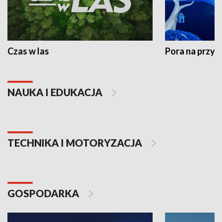
Czas w las
Pora na przyr
NAUKA I EDUKACJA
TECHNIKA I MOTORYZACJA
GOSPODARKA