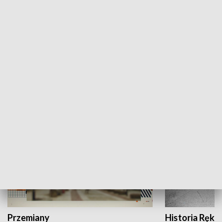
Moje miejsce
Winda region
HISTORIA
Przemiany
Historia Ręką