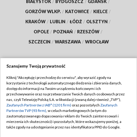
BIAŁYSTOK
/
BYDGOSZCZ
/
GDAŃSK
/
GORZÓW WLKP.
/
KATOWICE
/
KIELCE
/
KRAKÓW
/
LUBLIN
/
ŁÓDŹ
/
OLSZTYN
/
OPOLE
/
POZNAŃ
/
RZESZÓW
/
SZCZECIN
/
WARSZAWA
/
WROCŁAW
Szanujemy Twoją prywatność
Dołącz do nas:
Kliknij "Akceptuję i przechodzę do serwisu", aby wyrazić zgody na
korzystanie z technologii automatycznego śledzenia i zbierania danych,
TVP
dostęp do informacji na Twoim urządzeniu końcowym i ich
Abonament TVP
przechowywanie oraz na przetwarzanie Twoich danych osobowych przez
Regulamin TVP
nas, czyli Telewizję Polską S.A. w likwidacji (zwaną dalej również „TVP”),
Emisja w TVP
Zaufanych Partnerów z IAB* (1201 firm)
oraz pozostałych
Zaufanych
Polityka prywatności
Partnerów TVP (93 firm)
, w celach marketingowych (w tym do
Centrum informacji TVP
Moje zgody
zautomatyzowanego dopasowania reklam do Twoich zainteresowań i
mierzenia ich skuteczności) i pozostałych, które wskazujemy poniżej, a
Naziemna Telewizja Cyfrowa
Pomoc
także zgody na udostępnianie przez nas identyfikatora PPID do Google.
Sklep TVP
Biuro reklamy