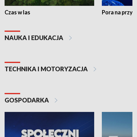
Czas w las
Pora na przyr
NAUKA I EDUKACJA
TECHNIKA I MOTORYZACJA
GOSPODARKA