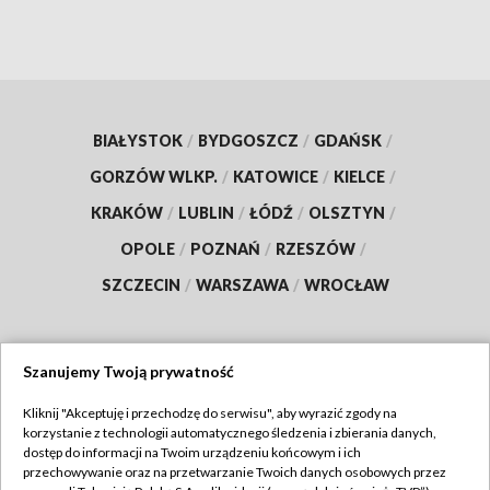
BIAŁYSTOK
/
BYDGOSZCZ
/
GDAŃSK
/
GORZÓW WLKP.
/
KATOWICE
/
KIELCE
/
KRAKÓW
/
LUBLIN
/
ŁÓDŹ
/
OLSZTYN
/
OPOLE
/
POZNAŃ
/
RZESZÓW
/
SZCZECIN
/
WARSZAWA
/
WROCŁAW
Szanujemy Twoją prywatność
Dołącz do nas:
Kliknij "Akceptuję i przechodzę do serwisu", aby wyrazić zgody na
korzystanie z technologii automatycznego śledzenia i zbierania danych,
TVP
dostęp do informacji na Twoim urządzeniu końcowym i ich
Abonament TVP
przechowywanie oraz na przetwarzanie Twoich danych osobowych przez
Regulamin TVP