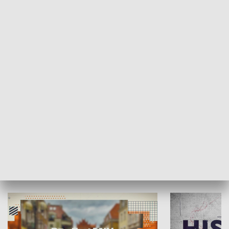
SPOŁECZEŃSTWO
Moje miejsce
Winda region
HISTORIA