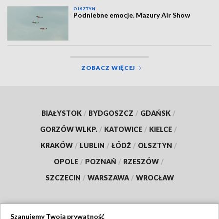
OLSZTYN
Podniebne emocje. Mazury Air Show
ZOBACZ WIĘCEJ
BIAŁYSTOK
/
BYDGOSZCZ
/
GDAŃSK
/
GORZÓW WLKP.
/
KATOWICE
/
KIELCE
/
KRAKÓW
/
LUBLIN
/
ŁÓDŹ
/
OLSZTYN
/
OPOLE
/
POZNAŃ
/
RZESZÓW
/
SZCZECIN
/
WARSZAWA
/
WROCŁAW
Szanujemy Twoją prywatność