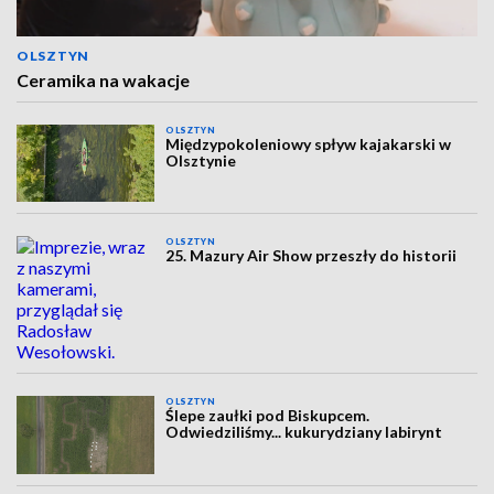
OLSZTYN
Ceramika na wakacje
OLSZTYN
Międzypokoleniowy spływ kajakarski w
Olsztynie
OLSZTYN
25. Mazury Air Show przeszły do historii
OLSZTYN
Ślepe zaułki pod Biskupcem.
Odwiedziliśmy... kukurydziany labirynt