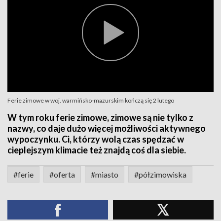
Ferie zimowe w woj. warmińsko-mazurskim kończą się 2 lutego
W tym roku ferie zimowe, zimowe są nie tylko z
nazwy, co daje dużo więcej możliwości aktywnego
wypoczynku. Ci, którzy wolą czas spędzać w
cieplejszym klimacie też znajdą coś dla siebie.
#ferie
#oferta
#miasto
#półzimowiska