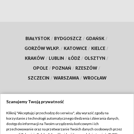
BIAŁYSTOK
/
BYDGOSZCZ
/
GDAŃSK
/
GORZÓW WLKP.
/
KATOWICE
/
KIELCE
/
KRAKÓW
/
LUBLIN
/
ŁÓDŹ
/
OLSZTYN
/
OPOLE
/
POZNAŃ
/
RZESZÓW
/
SZCZECIN
/
WARSZAWA
/
WROCŁAW
Szanujemy Twoją prywatność
Dołącz do nas:
Kliknij "Akceptuję i przechodzę do serwisu", aby wyrazić zgody na
korzystanie z technologii automatycznego śledzenia i zbierania danych,
TVP
dostęp do informacji na Twoim urządzeniu końcowym i ich
Abonament TVP
przechowywanie oraz na przetwarzanie Twoich danych osobowych przez
Regulamin TVP