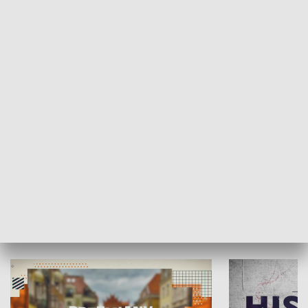
SPOŁECZEŃSTWO
Moje miejsce
Winda region
HISTORIA