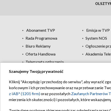
OLSZTY
Abonament TVP
Emisja w TVP
Rada Programowa
System NOS
Biuro Reklamy
Ogłoszenie pr
Oferta Handlowa
Akademia Tele
Telegazeta ogłoszenia
Szanujemy Twoją prywatność
Regulamin TVP
Kliknij "Akceptuję i przechodzę do serwisu", aby wyrazić zg
końcowym i ich przechowywanie oraz na przetwarzanie Twoich
z IAB* (1201 firm)
oraz pozostałych
Zaufanych Partnerów T
mierzenia ich skuteczności) i pozostałych, które wskazujemy
Twoje dane osobowe zbierane podczas odwiedzania przez 