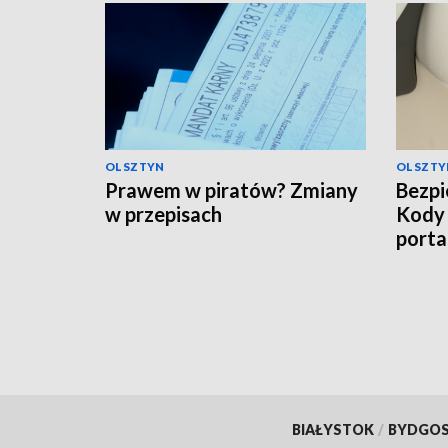
OLSZTYN
OLSZTY
Prawem w piratów? Zmiany
Bezpi
w przepisach
Kody
porta
BIAŁYSTOK
/
BYDGO