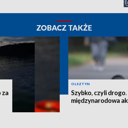
ZOBACZ TAKŻE
OLSZTYN
 za
Szybko, czyli drogo
międzynarodowa akc