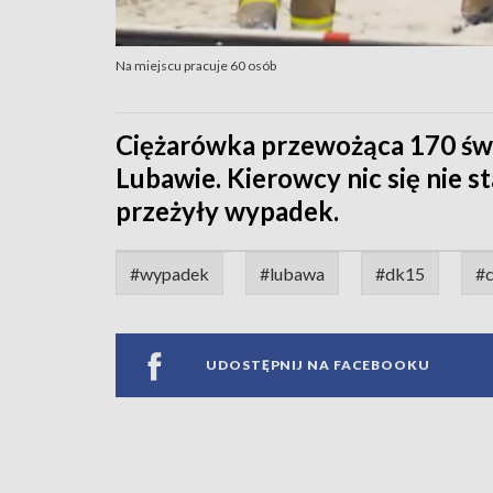
Na miejscu pracuje 60 osób
Ciężarówka przewożąca 170 św
Lubawie. Kierowcy nic się nie st
przeżyły wypadek.
#wypadek
#lubawa
#dk15
#c
UDOSTĘPNIJ NA FACEBOOKU