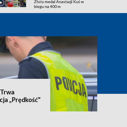
Złoty medal Anastazji Kuś w
biegu na 400 m
. Trwa
ja „Prędkość"