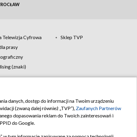
ROCŁAW
 Telewizja Cyfrowa
Sklep TVP
la prasy
tograficzny
sing (znaki)
klamy
Kontakt
rania danych, dostęp do informacji na Twoim urządzeniu
idacji (zwaną dalej również „TVP”),
Zaufanych Partnerów
anego dopasowania reklam do Twoich zainteresowań i
a PPID do Google.
”, w tym informacje zapisywane za pomocą technologii