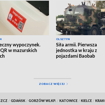
N
OLSZTYN
eczny wypoczynek.
Siła armii. Pierwsza
 QR w mazurskich
jednostka w kraju z
ch
pojazdami Baobab
ZOBACZ WIĘCEJ
SZCZ
/
GDAŃSK
/
GORZÓW WLKP.
/
KATOWICE
/
KIELCE
/
KRA