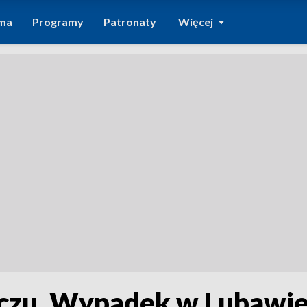
ma
Programy
Patronaty
Więcej
oczu. Wypadek w Lubawi