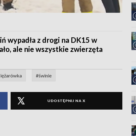
iń wypadła z drogi na DK15 w
ało, ale nie wszystkie zwierzęta
iężarówka
#świnie
UDOSTĘPNIJ NA X