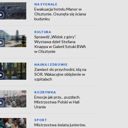
NA SYGNALE
Ewakuacja hotelu Manor w
Olsztynie. Osunęła się ściana
budynku
KULTURA
Sprawdź „Widok z góry”.
Wystawa dzieł Stefana
Knappa w Galerii Sztuki BWA
w Olsztynie
NAUKA I ZDROWIE
Zamiast do przychodni, idą na
SOR. Wakacyjne oblężenie w
szpitalach
ROZRYWKA
Emocje jak przy... puzzlach.
Mistrzostwa Polski w Hali
Urania
SPORT
Mistrzostwa świata juniorów.