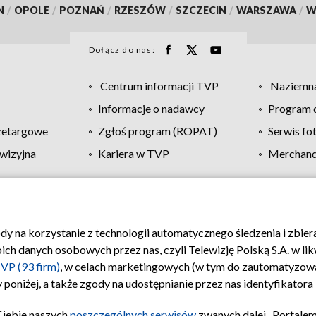
N
/
OPOLE
/
POZNAŃ
/
RZESZÓW
/
SZCZECIN
/
WARSZAWA
/
W
Dołącz do nas:
Centrum informacji TVP
Naziemna
Informacje o nadawcy
Program d
zetargowe
Zgłoś program (ROPAT)
Serwis fo
wizyjna
Kariera w TVP
Merchandi
Polityka prywatności
Moje zgody
Pomoc
Biuro re
ody na korzystanie z technologii automatycznego śledzenia i zbie
 danych osobowych przez nas, czyli Telewizję Polską S.A. w likw
VP (93 firm)
, w celach marketingowych (w tym do zautomatyzow
 poniżej, a także zgody na udostępnianie przez nas identyfikator
Ciebie naszych
poszczególnych serwisów
zwanych dalej „Portalem