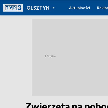
POWRÓT DO
OLSZTYN
Aktualności
Rekla
TVP REGIONY
Zwierzęta na pob