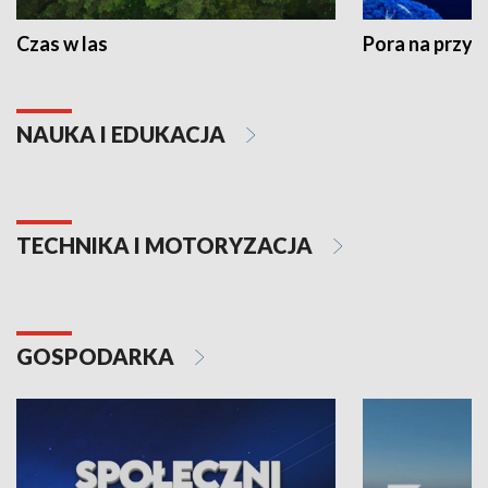
Czas w las
Pora na przyr
NAUKA I EDUKACJA
TECHNIKA I MOTORYZACJA
GOSPODARKA