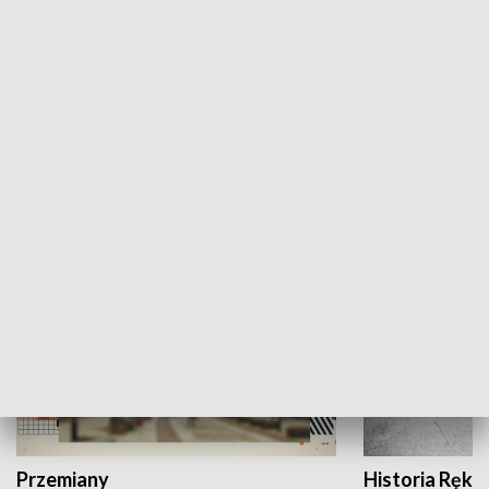
Moje miejsce
Winda region
HISTORIA
Przemiany
Historia Ręką