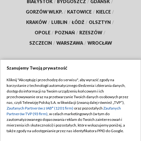
BIAŁYSTOK
/
BYDGOSZCZ
/
GDAŃSK
/
GORZÓW WLKP.
/
KATOWICE
/
KIELCE
/
KRAKÓW
/
LUBLIN
/
ŁÓDŹ
/
OLSZTYN
/
OPOLE
/
POZNAŃ
/
RZESZÓW
/
SZCZECIN
/
WARSZAWA
/
WROCŁAW
Szanujemy Twoją prywatność
Dołącz do nas:
Kliknij "Akceptuję i przechodzę do serwisu", aby wyrazić zgody na
korzystanie z technologii automatycznego śledzenia i zbierania danych,
TVP
dostęp do informacji na Twoim urządzeniu końcowym i ich
Abonament TVP
przechowywanie oraz na przetwarzanie Twoich danych osobowych przez
Regulamin TVP
nas, czyli Telewizję Polską S.A. w likwidacji (zwaną dalej również „TVP”),
Emisja w TVP
Zaufanych Partnerów z IAB* (1201 firm)
oraz pozostałych
Zaufanych
Polityka prywatności
Partnerów TVP (93 firm)
, w celach marketingowych (w tym do
Centrum informacji TVP
Moje zgody
zautomatyzowanego dopasowania reklam do Twoich zainteresowań i
mierzenia ich skuteczności) i pozostałych, które wskazujemy poniżej, a
Naziemna Telewizja Cyfrowa
Pomoc
także zgody na udostępnianie przez nas identyfikatora PPID do Google.
Sklep TVP
Biuro reklamy